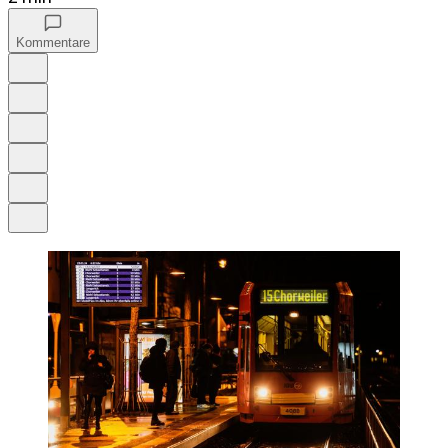
Kommentare
Auf Google bevorzugen
Anhören
Schrift
Merken
Drucken
Teilen