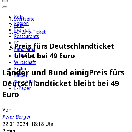
Köln
Startseite
Region
Köln
Freizeit
49-Euro-Ticket
Restaurants
FC
Preis fürs Deutschlandticket
Panorama
bleibt bei 49 Euro
Politik
Wirtschaft
Kultur
Länder und Bund einig
Preis fürs
Rätsel
Deutschlandticket bleibt bei 49
Newsletter
E-Paper
Euro
Von
Peter Berger
22.01.2024, 18:18 Uhr
2 min