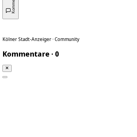
Kommentare
Kölner Stadt-Anzeiger · Community
Kommentare · 0
Mein KStA
Meine Artikel
Meine Region
Meine Newsletter
Mein KStA PLUS
Mein E-Paper