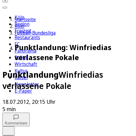
Köln
Startseite
Region
Köln
Freizeit
Fußball-Bundesliga
Restaurants
FC
Punktlandung: Winfriedias
Panorama
verlassene Pokale
Politik
Wirtschaft
Kultur
Punktlandung
Winfriedias
Rätsel
verlassene Pokale
Newsletter
E-Paper
18.07.2012, 20:15 Uhr
5 min
Kommentare
Auf Google bevorzugen