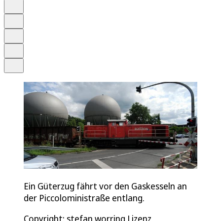
Anhören
Schrift
Merken
Drucken
Teilen
Ein Güterzug fährt vor den Gaskesseln an
der Piccoloministraße entlang.
Copyright: stefan worring Lizenz