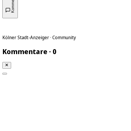
Kommentare
Kölner Stadt-Anzeiger · Community
Kommentare · 0
Mein KStA
Meine Artikel
Meine Region
Meine Newsletter
Mein KStA PLUS
Mein E-Paper