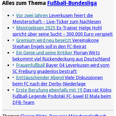
Alles zum Thema
Fußball-Bundesliga
Vor zwei Jahren
Leverkusen feiert die
Meisterschaft – Live-Ticker zum Nachlesen
Meistgelesen 2025
Ex-Trainer Helge Hohl
spricht über seine Sucht – 300.000 Euro verspielt
Gremium wird neu besetzt
Vereinsikone
Stephan Engels soll in den FC-Beirat
Ein Genie und seine Kritiker
Florian Wirtz
bekommt viel Rückendeckung aus Deutschland
Frauenfußball
Bayer 04 Leverkusen wird vom
SC Freiburg gnadenlos bestraft
Enttäuschender Abend
Viele Diskussionen
beim FC nach der Derby-Niederlage
Erste Berufung ebenfalls mit 19
Das rät Kölns
Fußball-Legende Podolski FC-Juwel El Mala beim
DFB-Team
Themen:
Florian Wirtz
Borussia Mönchengladbach