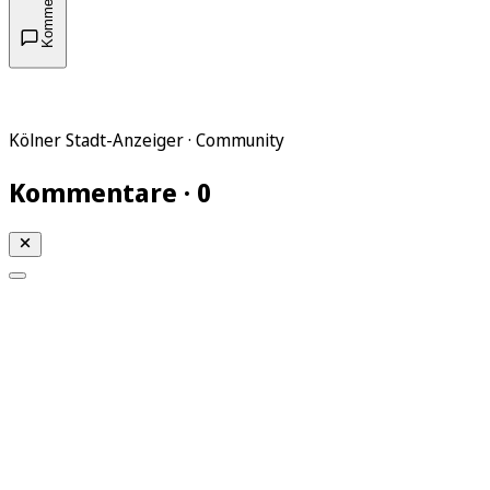
Kommentare
Kölner Stadt-Anzeiger · Community
Kommentare · 0
Mein KStA
Meine Artikel
Meine Region
Meine Newsletter
Mein KStA PLUS
Mein E-Paper