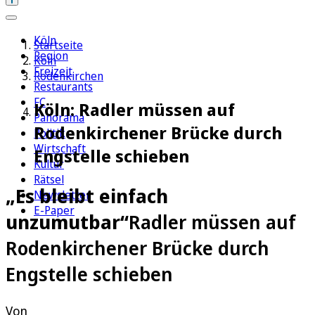
Köln
Startseite
Region
Köln
Freizeit
Rodenkirchen
Restaurants
FC
Köln: Radler müssen auf
Panorama
Rodenkirchener Brücke durch
Politik
Wirtschaft
Engstelle schieben
Kultur
Rätsel
„Es bleibt einfach
Newsletter
E-Paper
unzumutbar“
Radler müssen auf
Rodenkirchener Brücke durch
Engstelle schieben
Von