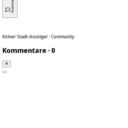
Kommentare
Kölner Stadt-Anzeiger · Community
Kommentare · 0
Mein KStA
Meine Artikel
Meine Region
Meine Newsletter
Mein KStA PLUS
Mein E-Paper