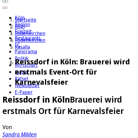
Köln
Startseite
Region
Köln
Freizeit
Rodenkirchen
Restaurants
Rodenkirchen
FC
Kasalla
Panorama
Politik
Reissdorf in Köln: Brauerei wird
Wirtschaft
erstmals Event-Ort für
Kultur
Rätsel
Karnevalsfeier
Newsletter
E-Paper
Reissdorf in Köln
Brauerei wird
erstmals Ort für Karnevalsfeier
Von
Sandra Milden