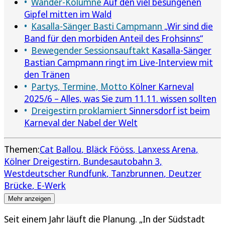
Wander-Kolumne
Auf den viel besungenen
Gipfel mitten im Wald
Kasalla-Sänger Basti Campmann
„Wir sind die
Band für den morbiden Anteil des Frohsinns“
Bewegender Sessionsauftakt
Kasalla-Sänger
Bastian Campmann ringt im Live-Interview mit
den Tränen
Partys, Termine, Motto
Kölner Karneval
2025/6 – Alles, was Sie zum 11.11. wissen sollten
Dreigestirn proklamiert
Sinnersdorf ist beim
Karneval der Nabel der Welt
Themen:
Cat Ballou
Bläck Fööss
Lanxess Arena
Kölner Dreigestirn
Bundesautobahn 3
Westdeutscher Rundfunk
Tanzbrunnen
Deutzer
Brücke
E-Werk
Mehr anzeigen
Seit einem Jahr läuft die Planung. „In der Südstadt