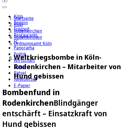
Köln
Startseite
Region
Köln
Freizeit
Rodenkirchen
Restaurants
Rodenkirchen
FC
Ordnungsamt Köln
Panorama
Politik
Weltkriegsbombe in Köln-
Wirtschaft
Rodenkirchen – Mitarbeiter von
Kultur
Rätsel
Hund gebissen
Newsletter
E-Paper
Bombenfund in
Rodenkirchen
Blindgänger
entschärft – Einsatzkraft von
Hund gebissen