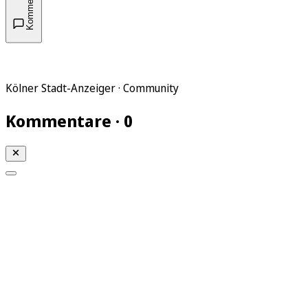
Kommentare
Kölner Stadt-Anzeiger · Community
Kommentare · 0
Mein KStA
Meine Artikel
Meine Region
Meine Newsletter
Mein KStA PLUS
Mein E-Paper