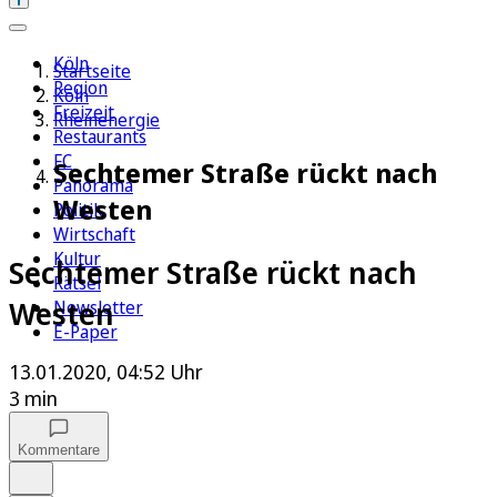
Köln
Startseite
Region
Köln
Freizeit
Rheinenergie
Restaurants
FC
Sechtemer Straße rückt nach
Panorama
Westen
Politik
Wirtschaft
Kultur
Sechtemer Straße rückt nach
Rätsel
Westen
Newsletter
E-Paper
13.01.2020, 04:52 Uhr
3 min
Kommentare
Auf Google bevorzugen