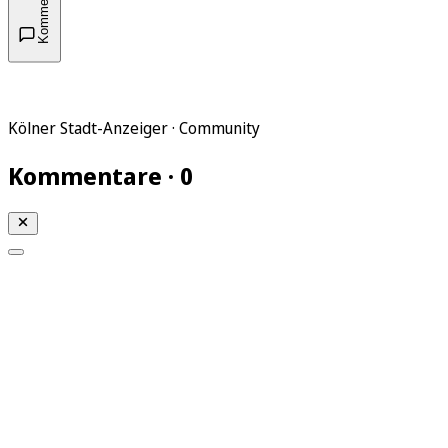
Kommentare
Kölner Stadt-Anzeiger · Community
Kommentare · 0
Mein KStA
Meine Artikel
Meine Region
Meine Newsletter
Mein KStA PLUS
Mein E-Paper