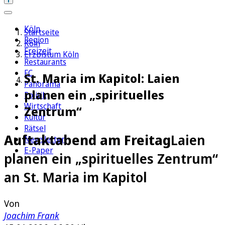
Köln
Startseite
Region
Köln
Freizeit
Erzbistum Köln
Restaurants
FC
St. Maria im Kapitol: Laien
Panorama
planen ein „spirituelles
Politik
Wirtschaft
Zentrum“
Kultur
Rätsel
Auftaktabend am Freitag
Laien
Newsletter
E-Paper
planen ein „spirituelles Zentrum“
an St. Maria im Kapitol
Von
Joachim Frank