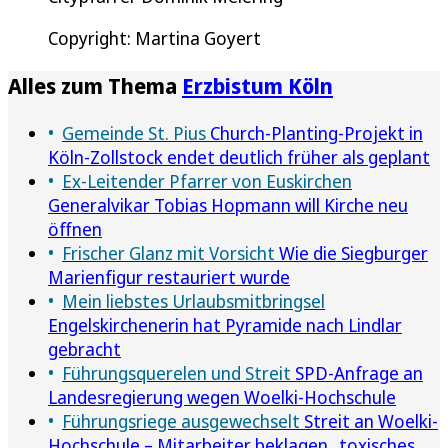
Copyright: Martina Goyert
Alles zum Thema
Erzbistum Köln
Gemeinde St. Pius
Church-Planting-Projekt in
Köln-Zollstock endet deutlich früher als geplant
Ex-Leitender Pfarrer von Euskirchen
Generalvikar Tobias Hopmann will Kirche neu
öffnen
Frischer Glanz mit Vorsicht
Wie die Siegburger
Marienfigur restauriert wurde
Mein liebstes Urlaubsmitbringsel
Engelskirchenerin hat Pyramide nach Lindlar
gebracht
Führungsquerelen und Streit
SPD-Anfrage an
Landesregierung wegen Woelki-Hochschule
Führungsriege ausgewechselt
Streit an Woelki-
Hochschule – Mitarbeiter beklagen „toxisches