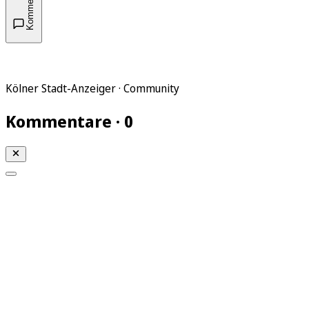
Kommentare
Kölner Stadt-Anzeiger · Community
Kommentare · 0
Mein KStA
Meine Artikel
Meine Region
Meine Newsletter
Mein KStA PLUS
Mein E-Paper