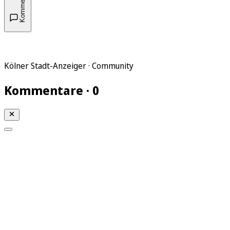
Kommentare
Kölner Stadt-Anzeiger · Community
Kommentare · 0
Mein KStA
Meine Artikel
Meine Region
Meine Newsletter
Mein KStA PLUS
Mein E-Paper