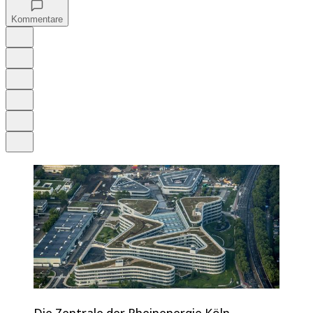
Kommentare
Auf Google bevorzugen
Anhören
Schrift
Merken
Drucken
Teilen