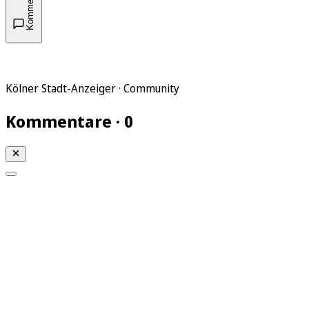
Kommentare
Kölner Stadt-Anzeiger · Community
Kommentare · 0
Mein KStA
Meine Artikel
Meine Region
Meine Newsletter
Mein KStA PLUS
Mein E-Paper