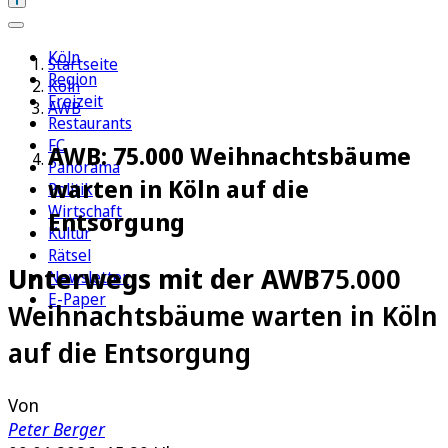
Köln
Startseite
Region
Köln
Freizeit
AWB
Restaurants
FC
AWB: 75.000 Weihnachtsbäume
Panorama
warten in Köln auf die
Politik
Wirtschaft
Entsorgung
Kultur
Rätsel
Unterwegs mit der AWB
75.000
Newsletter
E-Paper
Weihnachtsbäume warten in Köln
auf die Entsorgung
Von
Peter Berger