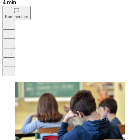
4 min
Kommentare
Auf Google bevorzugen
Anhören
Schrift
Merken
Drucken
Teilen