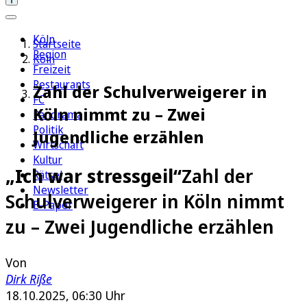
Köln
Startseite
Region
Köln
Freizeit
Restaurants
Zahl der Schulverweigerer in
FC
Köln nimmt zu – Zwei
Panorama
Politik
Jugendliche erzählen
Wirtschaft
Kultur
„Ich war stressgeil“
Zahl der
Rätsel
Newsletter
Schulverweigerer in Köln nimmt
E-Paper
zu – Zwei Jugendliche erzählen
Von
Dirk Riße
18.10.2025, 06:30 Uhr