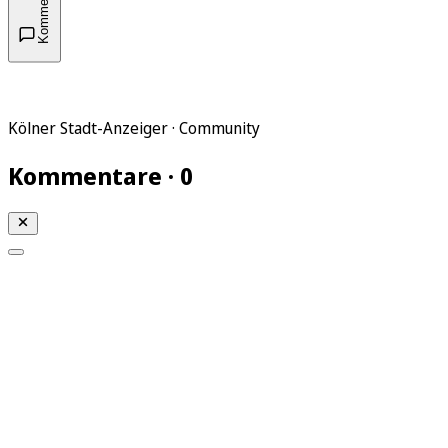
Kommentare
Kölner Stadt-Anzeiger · Community
Kommentare · 0
Mein KStA
Meine Artikel
Meine Region
Meine Newsletter
Mein KStA PLUS
Mein E-Paper