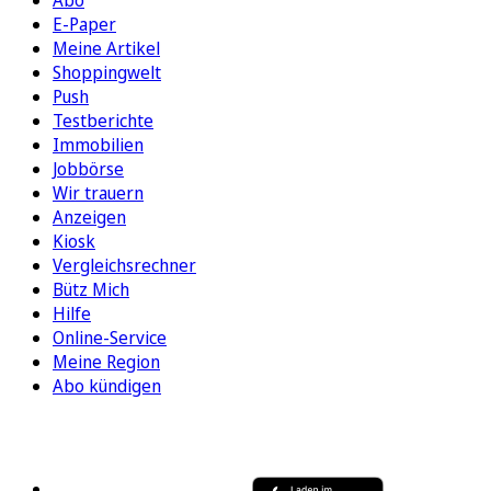
Abo
E-Paper
Meine Artikel
Shoppingwelt
Push
Testberichte
Immobilien
Jobbörse
Wir trauern
Anzeigen
Kiosk
Vergleichsrechner
Bütz Mich
Hilfe
Online-Service
Meine Region
Abo kündigen
FOLGEN SIE UNS
ENTDECKEN SIE UNSERE APP