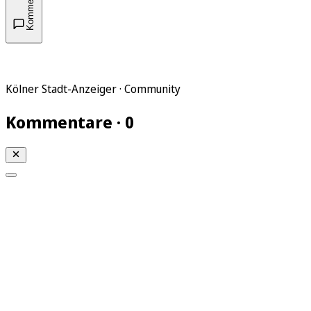
Kommentare
Kölner Stadt-Anzeiger · Community
Kommentare · 0
Mein KStA
Meine Artikel
Meine Region
Meine Newsletter
Mein KStA PLUS
Mein E-Paper