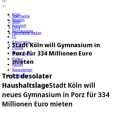
Köln
Startseite
Region
Köln
Freizeit
Porz
Restaurants
Henriette Reker
FC
Panorama
Stadt Köln will Gymnasium in
Politik
Porz für 334 Millionen Euro
Wirtschaft
Kultur
mieten
Rätsel
Newsletter
Trotz desolater
E-Paper
Haushaltslage
Stadt Köln will
neues Gymnasium in Porz für 334
Millionen Euro mieten