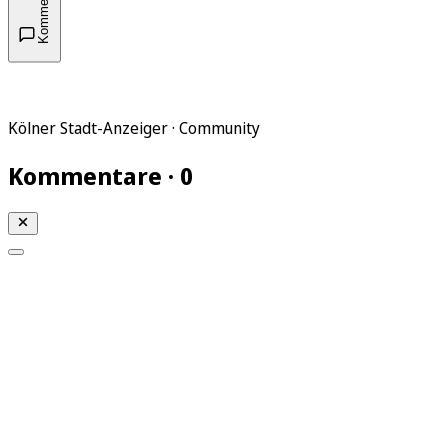
Kommentare
Kölner Stadt-Anzeiger · Community
Kommentare · 0
Mein KStA
Meine Artikel
Meine Region
Meine Newsletter
Mein KStA PLUS
Mein E-Paper