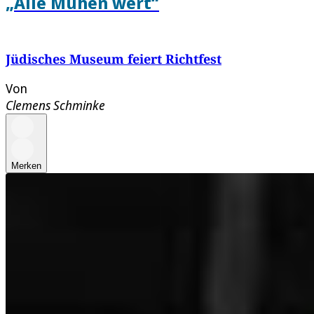
„Alle Mühen wert“
Jüdisches Museum feiert Richtfest
Von
Clemens Schminke
Merken