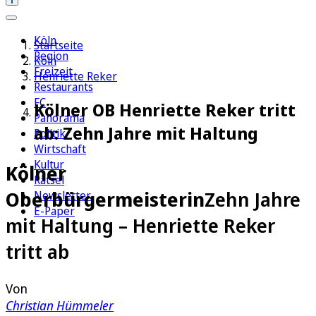
Köln
Startseite
Region
Köln
Freizeit
Henriette Reker
Restaurants
FC
Kölner OB Henriette Reker tritt
Panorama
ab: Zehn Jahre mit Haltung
Politik
Wirtschaft
Kultur
Kölner
Rätsel
Oberbürgermeisterin
Zehn Jahre
Newsletter
E-Paper
mit Haltung – Henriette Reker
tritt ab
Von
Christian Hümmeler