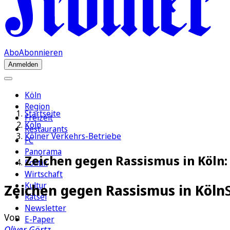
Abo
Abonnieren
Anmelden
Köln
Region
Startseite
Freizeit
Köln
Restaurants
Kölner Verkehrs-Betriebe
FC
Panorama
Zeichen gegen Rassismus in Köln: 
Politik
Wirtschaft
Kultur
Zeichen gegen Rassismus in Köln
Rätsel
Newsletter
Von
E-Paper
Oliver Görtz