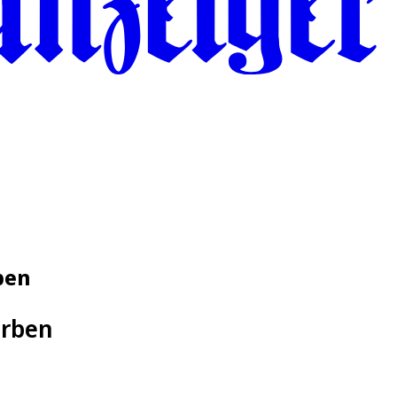
ben
erben