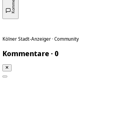
Kommentare
Kölner Stadt-Anzeiger · Community
Kommentare · 0
Mein KStA
Meine Artikel
Meine Region
Meine Newsletter
Mein KStA PLUS
Mein E-Paper