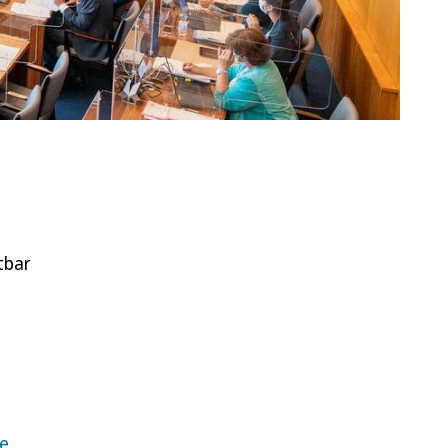
tbar
be