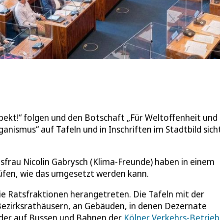
espekt!“ folgen und den Botschaft „Für Weltoffenheit und
nismus“ auf Tafeln und in Inschriften im Stadtbild sich
tsfrau Nicolin Gabrysch (Klima-Freunde) haben in einem
üfen, wie das umgesetzt werden kann.
ie Ratsfraktionen herangetreten. Die Tafeln mit der
ezirksrathäusern, an Gebäuden, in denen Dezernate
oder auf Bussen und Bahnen der
Kölner Verkehrs-Betrie