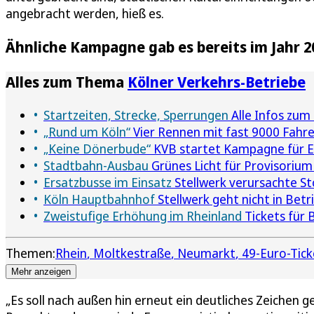
angebracht werden, hieß es.
Ähnliche Kampagne gab es bereits im Jahr 2
Alles zum Thema
Kölner Verkehrs-Betriebe
Startzeiten, Strecke, Sperrungen
Alle Infos zum
„Rund um Köln“
Vier Rennen mit fast 9000 Fahr
„Keine Dönerbude“
KVB startet Kampagne für E
Stadtbahn-Ausbau
Grünes Licht für Provisorium
Ersatzbusse im Einsatz
Stellwerk verursachte St
Köln Hauptbahnhof
Stellwerk geht nicht in Bet
Zweistufige Erhöhung im Rheinland
Tickets für 
Themen:
Rhein
Moltkestraße
Neumarkt
49-Euro-Tick
Mehr anzeigen
„Es soll nach außen hin erneut ein deutliches Zeichen g