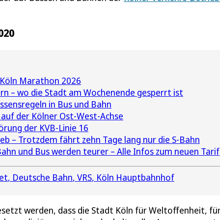
020
 Köln Marathon 2026
ern – wo die Stadt am Wochenende gesperrt ist
ssensregeln in Bus und Bahn
 auf der Kölner Ost-West-Achse
örung der KVB-Linie 16
rieb – Trotzdem fährt zehn Tage lang nur die S-Bahn
Bahn und Bus werden teurer – Alle Infos zum neuen Tarif
et
Deutsche Bahn
VRS
Köln Hauptbahnhof
esetzt werden, dass die Stadt Köln für Weltoffenheit, fü