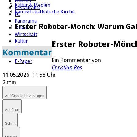
Freizeit
Kultur & Medien
Restaurants
Römisch-katholische Kirche
FC
Panorama
Erster Roboter-Mönch: Warum Gabi
Politik
Wirtschaft
Kultur
Erster Roboter-Mönc
Rätsel
Kommentar
Newsletter
Ein Kommentar von
E-Paper
Christian Bos
11.05.2026, 11:58 Uhr
2 min
Auf Google bevorzugen
Anhören
Schrift