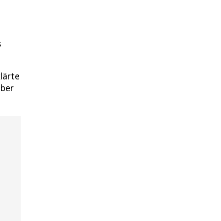
s
lärte
aber