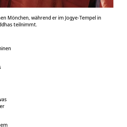
chen Mönchen, während er im Jogye-Tempel in
ddhas teilnimmt.
hinen
s
was
er
inem