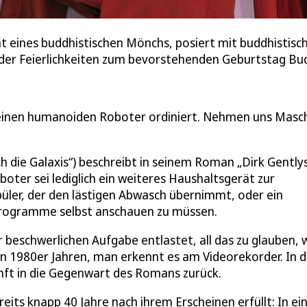
ht eines buddhistischen Mönchs, posiert mit buddhistis
der Feierlichkeiten zum bevorstehenden Geburtstag Bu
 einen humanoiden Roboter ordiniert. Nehmen uns Masc
h die Galaxis“) beschreibt in seinem Roman „Dirk Gently
boter sei lediglich ein weiteres Haushaltsgerät zur
spüler, der den lästigen Abwasch übernimmt, oder ein
e Programme selbst anschauen zu müssen.
 beschwerlichen Aufgabe entlastet, all das zu glauben, 
 1980er Jahren, man erkennt es am Videorekorder. In d
unft in die Gegenwart des Romans zurück.
reits knapp 40 Jahre nach ihrem Erscheinen erfüllt: In e