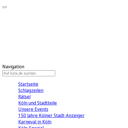
Mein KStA
Meine Artikel
Meine Region
Meine Newsletter
Mein KStA PLUS
Mein E-Paper
Navigation
Startseite
Schlagzeilen
Rätsel
Köln und Stadtteile
Unsere Events
150 Jahre Kölner Stadt-Anzeiger
Karneval in Köln