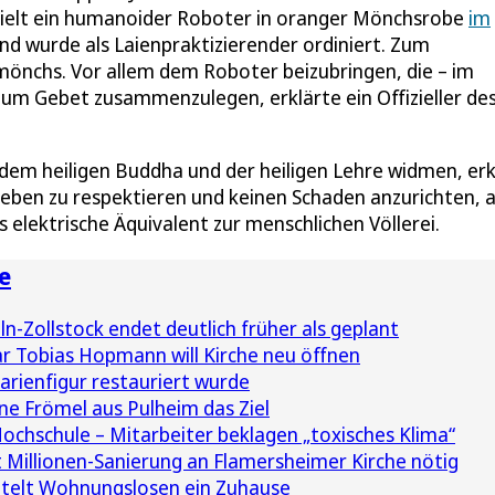
rhielt ein humanoider Roboter in oranger Mönchsrobe
im
 wurde als Laienpraktizierender ordiniert. Zum
mönchs. Vor allem dem Roboter beizubringen, die – im
um Gebet zusammenzulegen, erklärte ein Offizieller de
h dem heiligen Buddha und der heiligen Lehre widmen, erk
eben zu respektieren und keinen Schaden anzurichten, 
s elektrische Äquivalent zur menschlichen Völlerei.
e
n-Zollstock endet deutlich früher als geplant
r Tobias Hopmann will Kirche neu öffnen
arienfigur restauriert wurde
ine Frömel aus Pulheim das Ziel
Hochschule – Mitarbeiter beklagen „toxisches Klima“
illionen-Sanierung an Flamersheimer Kirche nötig
ttelt Wohnungslosen ein Zuhause