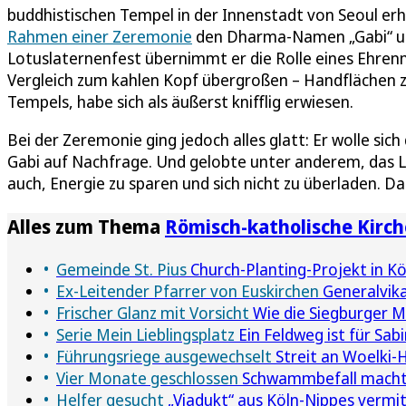
buddhistischen Tempel in der Innenstadt von Seoul e
Rahmen einer Zeremonie
den Dharma-Namen „Gabi“ und
Lotuslaternenfest übernimmt er die Rolle eines Ehren
Vergleich zum kahlen Kopf übergroßen – Handflächen z
Tempels, habe sich als äußerst knifflig erwiesen.
Bei der Zeremonie ging jedoch alles glatt: Er wolle sic
Gabi auf Nachfrage. Und gelobte unter anderem, das L
auch, Energie zu sparen und sich nicht zu überladen. Da
Alles zum Thema
Römisch-katholische Kirch
Gemeinde St. Pius
Church-Planting-Projekt in Köl
Ex-Leitender Pfarrer von Euskirchen
Generalvika
Frischer Glanz mit Vorsicht
Wie die Siegburger M
Serie Mein Lieblingsplatz
Ein Feldweg ist für Sab
Führungsriege ausgewechselt
Streit an Woelki-
Vier Monate geschlossen
Schwammbefall macht M
Helfer gesucht
„Viadukt“ aus Köln-Nippes vermi