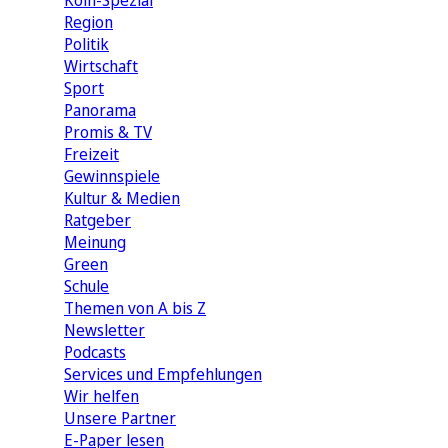
Köln-Spezial
Region
Politik
Wirtschaft
Sport
Panorama
Promis & TV
Freizeit
Gewinnspiele
Kultur & Medien
Ratgeber
Meinung
Green
Schule
Themen von A bis Z
Newsletter
Podcasts
Services und Empfehlungen
Wir helfen
Unsere Partner
E-Paper lesen