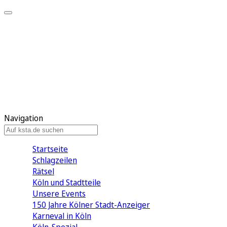
Mein KStA
Meine Artikel
Meine Region
Meine Newsletter
Mein KStA PLUS
Mein E-Paper
Navigation
Startseite
Schlagzeilen
Rätsel
Köln und Stadtteile
Unsere Events
150 Jahre Kölner Stadt-Anzeiger
Karneval in Köln