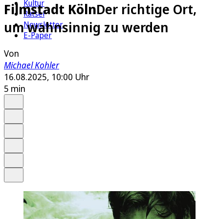
Kultur
Filmstadt Köln
Der richtige Ort,
Rätsel
um wahnsinnig zu werden
Newsletter
E-Paper
Von
Michael Kohler
16.08.2025, 10:00 Uhr
5 min
Auf Google bevorzugen
Anhören
Schrift
Merken
Drucken
Teilen