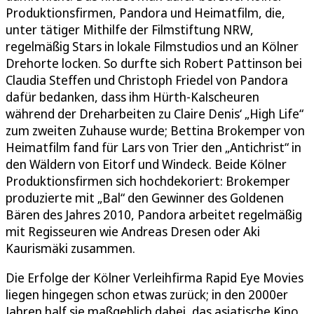
Produktionsfirmen, Pandora und Heimatfilm, die,
unter tätiger Mithilfe der Filmstiftung NRW,
regelmäßig Stars in lokale Filmstudios und an Kölner
Drehorte locken. So durfte sich Robert Pattinson bei
Claudia Steffen und Christoph Friedel von Pandora
dafür bedanken, dass ihm Hürth-Kalscheuren
während der Dreharbeiten zu Claire Denis‘ „High Life“
zum zweiten Zuhause wurde; Bettina Brokemper von
Heimatfilm fand für Lars von Trier den „Antichrist“ in
den Wäldern von Eitorf und Windeck. Beide Kölner
Produktionsfirmen sich hochdekoriert: Brokemper
produzierte mit „Bal“ den Gewinner des Goldenen
Bären des Jahres 2010, Pandora arbeitet regelmäßig
mit Regisseuren wie Andreas Dresen oder Aki
Kaurismäki zusammen.
Die Erfolge der Kölner Verleihfirma Rapid Eye Movies
liegen hingegen schon etwas zurück; in den 2000er
Jahren half sie maßgeblich dabei, das asiatische Kino