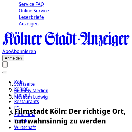
Service FAQ
Online Service
Leserbriefe
Anzeigen
Abo
Abonnieren
Anmelden
Köln
Startseite
Region
Kultur & Medien
Freizeit
Museum Ludwig
Restaurants
FC
Filmstadt Köln: Der richtige Ort,
Panorama
um wahnsinnig zu werden
Politik
Wirtschaft