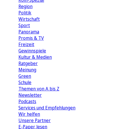
Köln-Spezial
Region
Politik
Wirtschaft
Sport
Panorama
Promis & TV
Freizeit
Gewinnspiele
Kultur & Medien
Ratgeber
Meinung
Green
Schule
Themen von A bis Z
Newsletter
Podcasts
Services und Empfehlungen
Wir helfen
Unsere Partner
E-Paper lesen