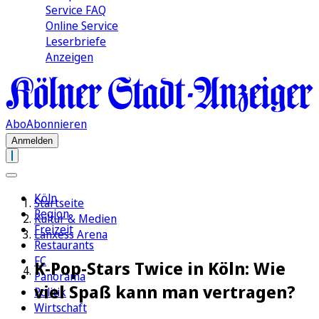
Service FAQ
Online Service
Leserbriefe
Anzeigen
Abo
Abonnieren
Anmelden
Köln
Startseite
Region
Kultur & Medien
Freizeit
Lanxess Arena
Restaurants
FC
K-Pop-Stars Twice in Köln: Wie
Panorama
viel Spaß kann man vertragen?
Politik
Wirtschaft