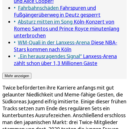
und Alice Cooper!
Fahrbahnschäden
Fahrspuren und
Fußgängerüberweg in Deutz gesperrt
Absturz mitten im Song
Köln-Konzert von
Romeo Santos und Prince Royce minutenlang
unterbrochen
WM-Quali in der Lanxess-Arena
Diese NBA-
Stars kommen nach Köln
„Ein herausragendes Signal“
Lanxess-Arena
zählt schon über 1,3 Millionen Gäste
Mehr anzeigen
Twice beförderten ihre Karriere anfangs mit gut
gelaunter Niedlichkeit und Meme-fähige Gesten, die
Südkoreas Jugend eifrig imitierte. Einige dieser frühen
Tracks setzen zum Ende des regulären Sets ein
kunterbuntes Ausrufezeichen. Anschließend erschloss
man den japanischen Markt: drei Twice-Mitglieder
stammen von dort. 2020 traten die jungen Frauen