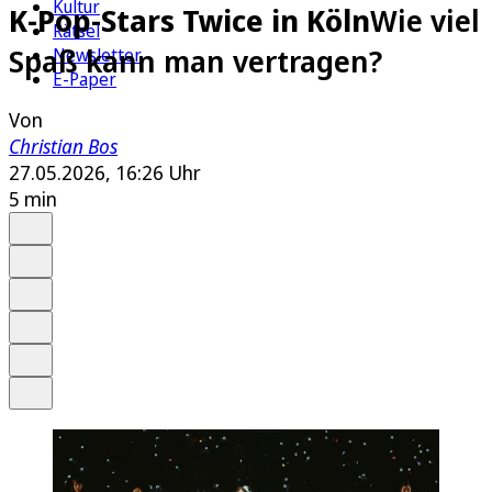
Kultur
K-Pop-Stars Twice in Köln
Wie viel
Rätsel
Spaß kann man vertragen?
Newsletter
E-Paper
Von
Christian Bos
27.05.2026, 16:26 Uhr
5 min
Auf Google bevorzugen
Anhören
Schrift
Merken
Drucken
Teilen