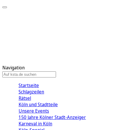
Mein KStA
Meine Artikel
Meine Region
Meine Newsletter
Mein KStA PLUS
Mein E-Paper
Navigation
Startseite
Schlagzeilen
Rätsel
Köln und Stadtteile
Unsere Events
150 Jahre Kölner Stadt-Anzeiger
Karneval in Köln