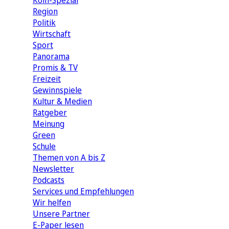
Köln-Spezial
Region
Politik
Wirtschaft
Sport
Panorama
Promis & TV
Freizeit
Gewinnspiele
Kultur & Medien
Ratgeber
Meinung
Green
Schule
Themen von A bis Z
Newsletter
Podcasts
Services und Empfehlungen
Wir helfen
Unsere Partner
E-Paper lesen