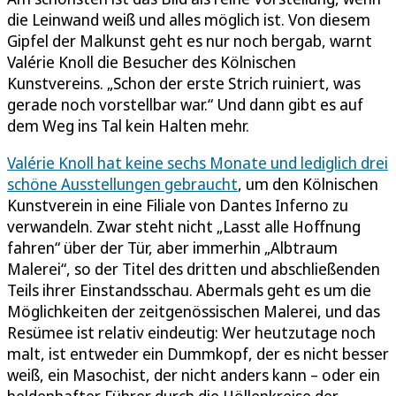
die Leinwand weiß und alles möglich ist. Von diesem
Gipfel der Malkunst geht es nur noch bergab, warnt
Valérie Knoll die Besucher des Kölnischen
Kunstvereins. „Schon der erste Strich ruiniert, was
gerade noch vorstellbar war.“ Und dann gibt es auf
dem Weg ins Tal kein Halten mehr.
Valérie Knoll hat keine sechs Monate und lediglich drei
schöne Ausstellungen gebraucht
, um den Kölnischen
Kunstverein in eine Filiale von Dantes Inferno zu
verwandeln. Zwar steht nicht „Lasst alle Hoffnung
fahren“ über der Tür, aber immerhin „Albtraum
Malerei“, so der Titel des dritten und abschließenden
Teils ihrer Einstandsschau. Abermals geht es um die
Möglichkeiten der zeitgenössischen Malerei, und das
Resümee ist relativ eindeutig: Wer heutzutage noch
malt, ist entweder ein Dummkopf, der es nicht besser
weiß, ein Masochist, der nicht anders kann – oder ein
heldenhafter Führer durch die Höllenkreise der