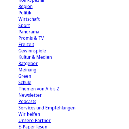
Köln-Spezial
Region
Politik
Wirtschaft
Sport
Panorama
Promis & TV
Freizeit
Gewinnspiele
Kultur & Medien
Ratgeber
Meinung
Green
Schule
Themen von A bis Z
Newsletter
Podcasts
Services und Empfehlungen
Wir helfen
Unsere Partner
E-Paper lesen