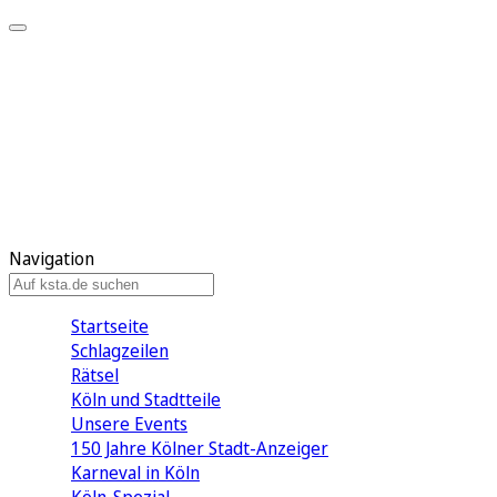
Mein KStA
Meine Artikel
Meine Region
Meine Newsletter
Mein KStA PLUS
Mein E-Paper
Navigation
Startseite
Schlagzeilen
Rätsel
Köln und Stadtteile
Unsere Events
150 Jahre Kölner Stadt-Anzeiger
Karneval in Köln