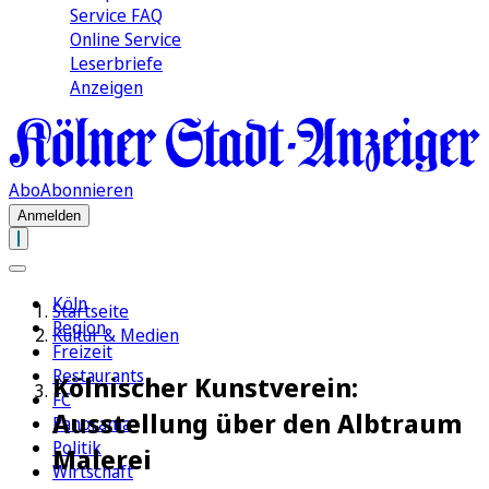
Service FAQ
Online Service
Leserbriefe
Anzeigen
Abo
Abonnieren
Anmelden
Köln
Startseite
Region
Kultur & Medien
Freizeit
Restaurants
Kölnischer Kunstverein:
FC
Ausstellung über den Albtraum
Panorama
Politik
Malerei
Wirtschaft