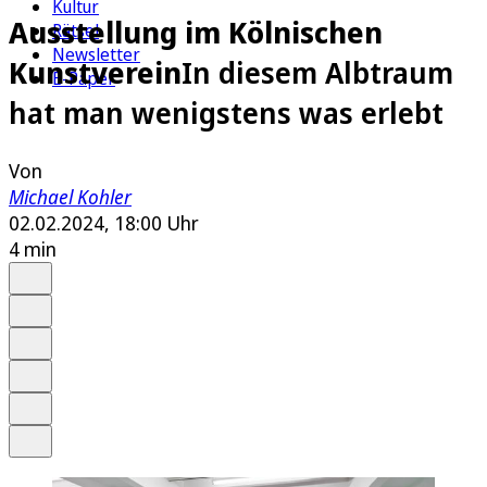
Kultur
Ausstellung im Kölnischen
Rätsel
Newsletter
Kunstverein
In diesem Albtraum
E-Paper
hat man wenigstens was erlebt
Von
Michael Kohler
02.02.2024, 18:00 Uhr
4 min
Auf Google bevorzugen
Anhören
Schrift
Merken
Drucken
Teilen