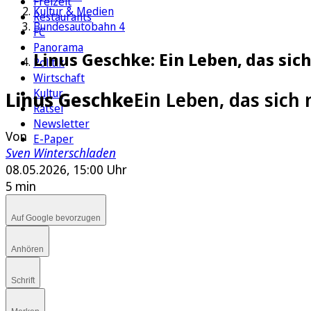
Freizeit
Kultur & Medien
Restaurants
Bundesautobahn 4
FC
Panorama
Linus Geschke: Ein Leben, das sich
Politik
Wirtschaft
Kultur
Linus Geschke
Ein Leben, das sich 
Rätsel
Newsletter
Von
E-Paper
Sven Winterschladen
08.05.2026, 15:00 Uhr
5 min
Auf Google bevorzugen
Anhören
Schrift