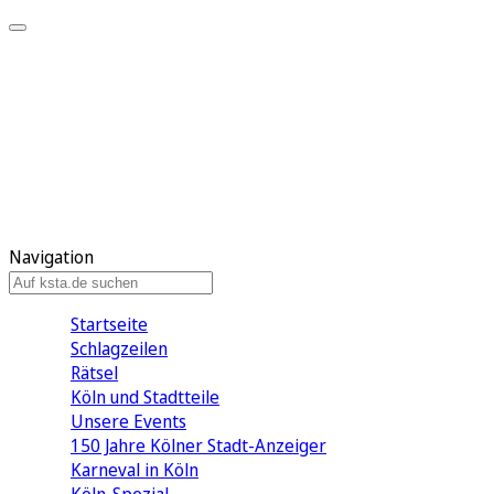
Mein KStA
Meine Artikel
Meine Region
Meine Newsletter
Mein KStA PLUS
Mein E-Paper
Navigation
Startseite
Schlagzeilen
Rätsel
Köln und Stadtteile
Unsere Events
150 Jahre Kölner Stadt-Anzeiger
Karneval in Köln