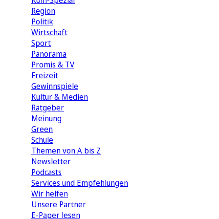
Köln-Spezial
Region
Politik
Wirtschaft
Sport
Panorama
Promis & TV
Freizeit
Gewinnspiele
Kultur & Medien
Ratgeber
Meinung
Green
Schule
Themen von A bis Z
Newsletter
Podcasts
Services und Empfehlungen
Wir helfen
Unsere Partner
E-Paper lesen