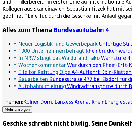
und Thrillerbereich in erster Linie auf internationale 
Kollegen aus Skandinavien. Sebastian Fitzek hat mit s
geöffnet.“ Eine Tür, durch die Geschke mit Anlauf gegan
Alles zum Thema
Bundesautobahn 4
Neuer Logistik- und Gewerbepark
Unfertige Stra
1000 Unternehmen befragt
Rheinbrücken werde
In NRW steigt das Waldbrandrisiko
Warnstufe 4 
Wochenkommentar
Wer durch den Rhein-Erft-Kr
Eifeltor Richtung Olpe
A4-Auffahrt Köln-Klettenb
Bauarbeiten
Bundesstraße 477 bei Elsdorf für 
Autobahnumleitung
Windradtransporte durch Bie
Themen:
Kölner Dom
Lanxess Arena
RheinEnergieSta
Mehr anzeigen
Geschke schreibt nicht blutig. Seine Dunkelh