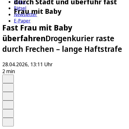
durch Stadt und überfuhr fast
Kultur
Rätsel
Frau mit Baby
Newsletter
E-Paper
Fast Frau mit Baby
überfahren
Drogenkurier raste
durch Frechen – lange Haftstrafe
28.04.2026, 13:11 Uhr
2 min
Auf Google bevorzugen
Anhören
Schrift
Merken
Drucken
Teilen