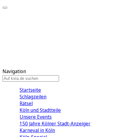
Mein KStA
Meine Artikel
Meine Region
Meine Newsletter
Mein KStA PLUS
Mein E-Paper
Navigation
Startseite
Schlagzeilen
Rätsel
Köln und Stadtteile
Unsere Events
150 Jahre Kölner Stadt-Anzeiger
Karneval in Köln