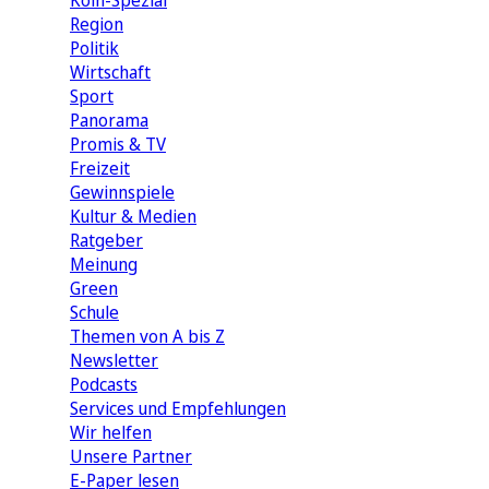
Köln-Spezial
Region
Politik
Wirtschaft
Sport
Panorama
Promis & TV
Freizeit
Gewinnspiele
Kultur & Medien
Ratgeber
Meinung
Green
Schule
Themen von A bis Z
Newsletter
Podcasts
Services und Empfehlungen
Wir helfen
Unsere Partner
E-Paper lesen