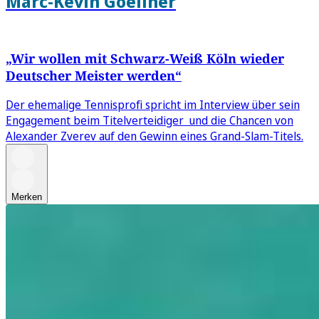
Marc-Kevin Goellner
„Wir wollen mit Schwarz-Weiß Köln wieder
Deutscher Meister werden“
Der ehemalige Tennisprofi spricht im Interview über sein
Engagement beim Titelverteidiger und die Chancen von
Alexander Zverev auf den Gewinn eines Grand-Slam-Titels.
Merken