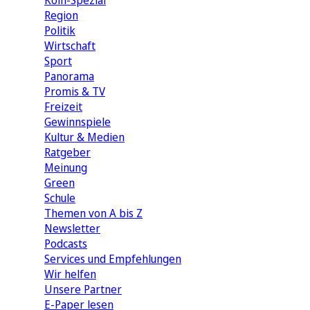
Köln-Spezial
Region
Politik
Wirtschaft
Sport
Panorama
Promis & TV
Freizeit
Gewinnspiele
Kultur & Medien
Ratgeber
Meinung
Green
Schule
Themen von A bis Z
Newsletter
Podcasts
Services und Empfehlungen
Wir helfen
Unsere Partner
E-Paper lesen