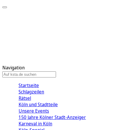
Mein KStA
Meine Artikel
Meine Region
Meine Newsletter
Mein KStA PLUS
Mein E-Paper
Navigation
Startseite
Schlagzeilen
Rätsel
Köln und Stadtteile
Unsere Events
150 Jahre Kölner Stadt-Anzeiger
Karneval in Köln