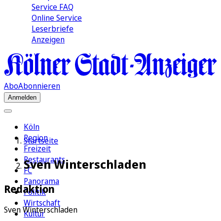
Service FAQ
Online Service
Leserbriefe
Anzeigen
Abo
Abonnieren
Anmelden
Köln
Region
Startseite
Freizeit
Restaurants
Sven Winterschladen
FC
Panorama
Redaktion
Politik
Wirtschaft
Sven Winterschladen
Kultur