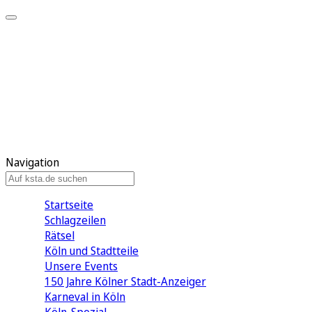
Mein KStA
Meine Artikel
Meine Region
Meine Newsletter
Mein KStA PLUS
Mein E-Paper
Navigation
Startseite
Schlagzeilen
Rätsel
Köln und Stadtteile
Unsere Events
150 Jahre Kölner Stadt-Anzeiger
Karneval in Köln