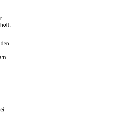
r
holt.
 den
dem
ei