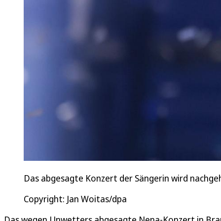
Das abgesagte Konzert der Sängerin wird nachgeho
Copyright: Jan Woitas/dpa
Das wegen Unwetters abgesagte Nena-Konzert in Brau