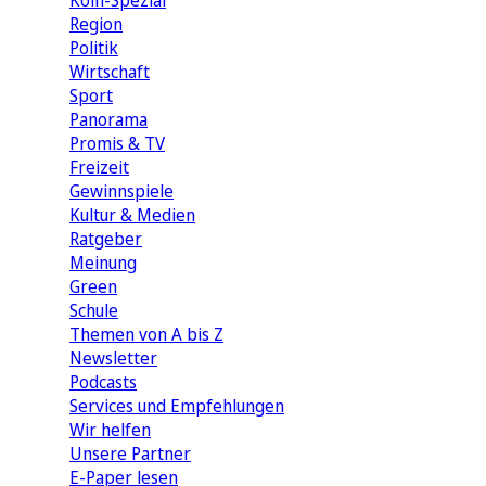
Köln-Spezial
Region
Politik
Wirtschaft
Sport
Panorama
Promis & TV
Freizeit
Gewinnspiele
Kultur & Medien
Ratgeber
Meinung
Green
Schule
Themen von A bis Z
Newsletter
Podcasts
Services und Empfehlungen
Wir helfen
Unsere Partner
E-Paper lesen