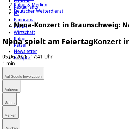
Freizeit
Kultur & Medien
Restaurants
Deutscher Wetterdienst
FC
Panorama
Nena-Konzert in Braunschweig: N
Politik
Wirtschaft
Kultur
Nena spielt am Feiertag
Konzert i
Rätsel
Newsletter
05.06.2026, 17:41 Uhr
E-Paper
1 min
Auf Google bevorzugen
Anhören
Schrift
Merken
Drucken