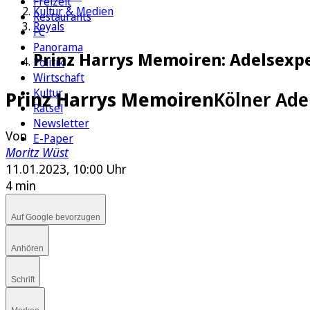
Freizeit
Kultur & Medien
Restaurants
Royals
FC
Panorama
Prinz Harrys Memoiren: Adelsexp
Politik
Wirtschaft
Kultur
Prinz Harrys Memoiren
Kölner Ade
Rätsel
Newsletter
Von
E-Paper
Moritz Wüst
11.01.2023, 10:00 Uhr
4 min
Auf Google bevorzugen
Anhören
Schrift