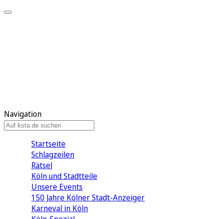
Mein KStA
Meine Artikel
Meine Region
Meine Newsletter
Mein KStA PLUS
Mein E-Paper
Navigation
Startseite
Schlagzeilen
Rätsel
Köln und Stadtteile
Unsere Events
150 Jahre Kölner Stadt-Anzeiger
Karneval in Köln