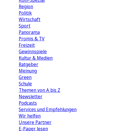
Köln-Spezial
Region
Politik
Wirtschaft
Sport
Panorama
Promis & TV
Freizeit
Gewinnspiele
Kultur & Medien
Ratgeber
Meinung
Green
Schule
Themen von A bis Z
Newsletter
Podcasts
Services und Empfehlungen
Wir helfen
Unsere Partner
E-Paper lesen