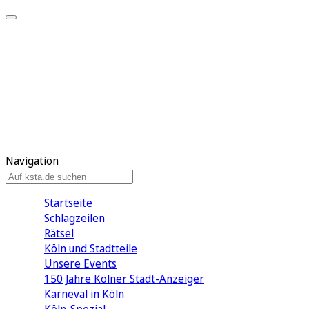
Mein KStA
Meine Artikel
Meine Region
Meine Newsletter
Mein KStA PLUS
Mein E-Paper
Navigation
Startseite
Schlagzeilen
Rätsel
Köln und Stadtteile
Unsere Events
150 Jahre Kölner Stadt-Anzeiger
Karneval in Köln