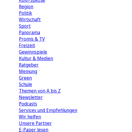
Köln-Spezial
Region
Politik
Wirtschaft
Sport
Panorama
Promis & TV
Freizeit
Gewinnspiele
Kultur & Medien
Ratgeber
Meinung
Green
Schule
Themen von A bis Z
Newsletter
Podcasts
Services und Empfehlungen
Wir helfen
Unsere Partner
E-Paper lesen