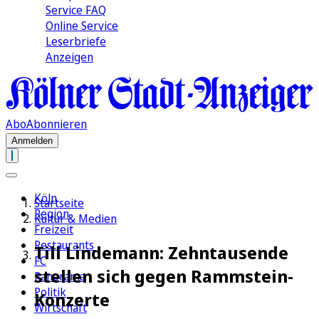
Service FAQ
Online Service
Leserbriefe
Anzeigen
Abo
Abonnieren
Anmelden
Köln
Startseite
Region
Kultur & Medien
Freizeit
Restaurants
Till Lindemann: Zehntausende
FC
stellen sich gegen Rammstein-
Panorama
Politik
Konzerte
Wirtschaft