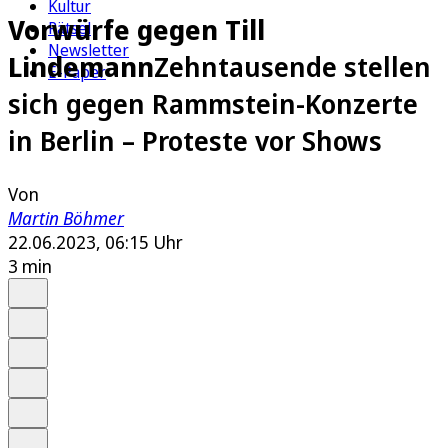
Kultur
Vorwürfe gegen Till
Rätsel
Newsletter
Lindemann
Zehntausende stellen
E-Paper
sich gegen Rammstein-Konzerte
in Berlin – Proteste vor Shows
Von
Martin Böhmer
22.06.2023, 06:15 Uhr
3 min
Auf Google bevorzugen
Anhören
Schrift
Merken
Drucken
Teilen