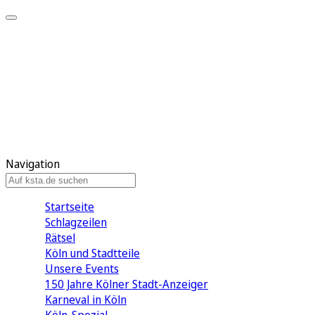
Mein KStA
Meine Artikel
Meine Region
Meine Newsletter
Mein KStA PLUS
Mein E-Paper
Navigation
Startseite
Schlagzeilen
Rätsel
Köln und Stadtteile
Unsere Events
150 Jahre Kölner Stadt-Anzeiger
Karneval in Köln