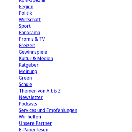
Köln-Spezial
Region
Politik
Wirtschaft
Sport
Panorama
Promis & TV
Freizeit
Gewinnspiele
Kultur & Medien
Ratgeber
Meinung
Green
Schule
Themen von A bis Z
Newsletter
Podcasts
Services und Empfehlungen
Wir helfen
Unsere Partner
E-Paper lesen