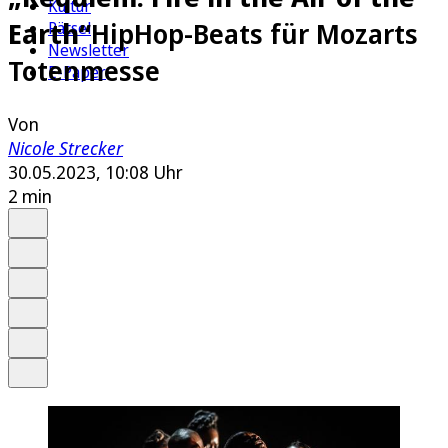
Kultur
Earth“
HipHop-Beats für Mozarts
Rätsel
Newsletter
Totenmesse
E-Paper
Von
Nicole Strecker
30.05.2023, 10:08 Uhr
2 min
Auf Google bevorzugen
Anhören
Schrift
Merken
Drucken
Teilen