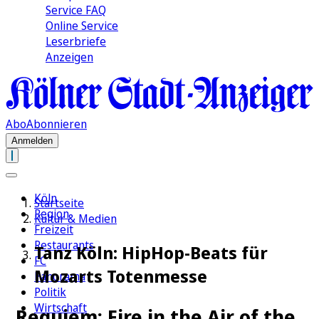
Service FAQ
Online Service
Leserbriefe
Anzeigen
Abo
Abonnieren
Anmelden
Köln
Startseite
Region
Kultur & Medien
Freizeit
Restaurants
Tanz Köln: HipHop-Beats für
FC
Mozarts Totenmesse
Panorama
Politik
Wirtschaft
„Requiem: Fire in the Air of the