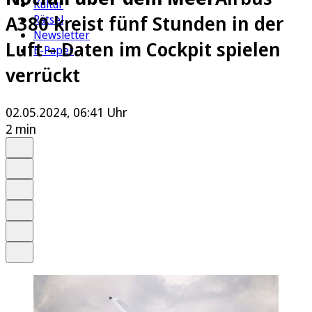
Kultur
A380 kreist fünf Stunden in der
Rätsel
Newsletter
Luft – Daten im Cockpit spielen
E-Paper
verrückt
02.05.2024, 06:41 Uhr
2 min
Auf Google bevorzugen
Anhören
Schrift
Merken
Drucken
Teilen