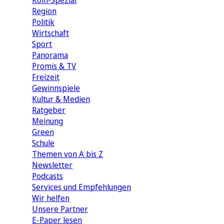
Köln-Spezial
Region
Politik
Wirtschaft
Sport
Panorama
Promis & TV
Freizeit
Gewinnspiele
Kultur & Medien
Ratgeber
Meinung
Green
Schule
Themen von A bis Z
Newsletter
Podcasts
Services und Empfehlungen
Wir helfen
Unsere Partner
E-Paper lesen