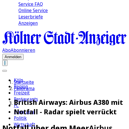
Service FAQ
Online Service
Leserbriefe
Anzeigen
Abo
Abonnieren
Anmelden
Köln
Startseite
Region
Panorama
Freizeit
Restaurants
British Airways: Airbus A380 mit
FC
Notfall - Radar spielt verrückt
Panorama
Politik
Wirtschaft
Notfall über dem Meer
Airbus