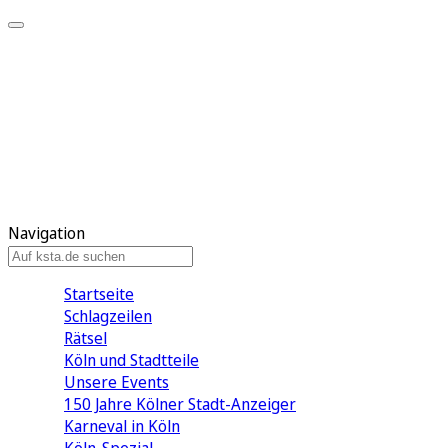
Mein KStA
Meine Artikel
Meine Region
Meine Newsletter
Mein KStA PLUS
Mein E-Paper
Navigation
Startseite
Schlagzeilen
Rätsel
Köln und Stadtteile
Unsere Events
150 Jahre Kölner Stadt-Anzeiger
Karneval in Köln