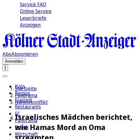
Service FAQ
Online Service
Leserbriefe
Anzeigen
Abo
Abonnieren
Anmelden
Köln
Startseite
Region
Panorama
Freizeit
Nahostkonflikt
Restaurants
FC
Israelisches Mädchen berichtet,
Panorama
wie Hamas Mord an Oma
Politik
Wirtschaft
streamten