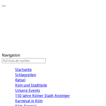
Mein KStA
Meine Artikel
Meine Region
Meine Newsletter
Mein KStA PLUS
Mein E-Paper
Navigation
Startseite
Schlagzeilen
Rätsel
Köln und Stadtteile
Unsere Events
150 Jahre Kölner Stadt-Anzeiger
Karneval in Köln