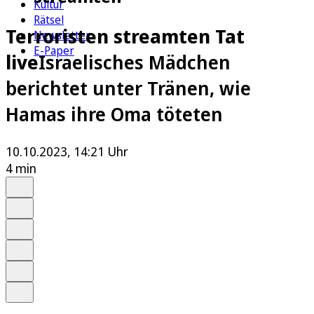
Kultur
Rätsel
Terroristen streamten Tat
Newsletter
E-Paper
live
Israelisches Mädchen
berichtet unter Tränen, wie
Hamas ihre Oma töteten
10.10.2023, 14:21 Uhr
4 min
Auf Google bevorzugen
Anhören
Schrift
Merken
Drucken
Teilen