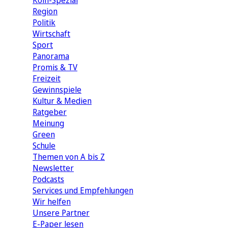
Köln-Spezial
Region
Politik
Wirtschaft
Sport
Panorama
Promis & TV
Freizeit
Gewinnspiele
Kultur & Medien
Ratgeber
Meinung
Green
Schule
Themen von A bis Z
Newsletter
Podcasts
Services und Empfehlungen
Wir helfen
Unsere Partner
E-Paper lesen