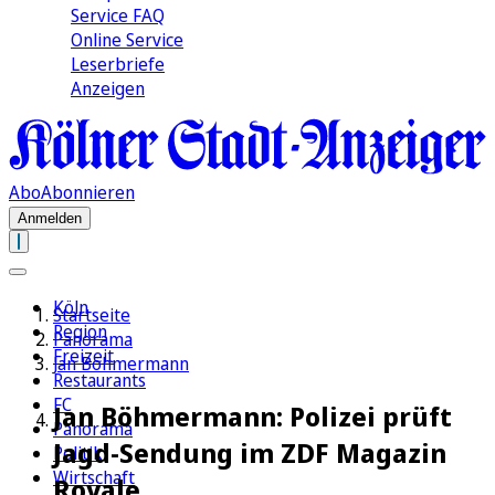
Service FAQ
Online Service
Leserbriefe
Anzeigen
Abo
Abonnieren
Anmelden
Köln
Startseite
Region
Panorama
Freizeit
Jan Böhmermann
Restaurants
FC
Jan Böhmermann: Polizei prüft
Panorama
Jagd-Sendung im ZDF Magazin
Politik
Wirtschaft
Royale