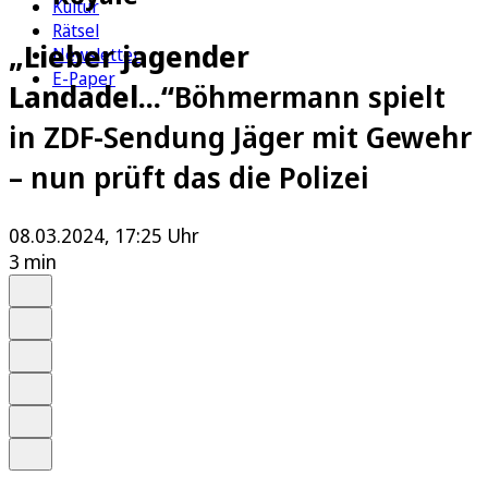
Kultur
Rätsel
„Lieber jagender
Newsletter
E-Paper
Landadel...“
Böhmermann spielt
in ZDF-Sendung Jäger mit Gewehr
– nun prüft das die Polizei
08.03.2024, 17:25 Uhr
3 min
Auf Google bevorzugen
Anhören
Schrift
Merken
Drucken
Teilen