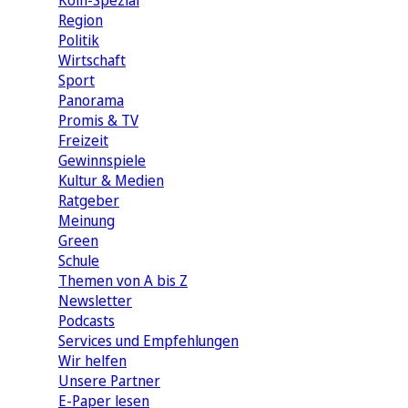
Köln-Spezial
Region
Politik
Wirtschaft
Sport
Panorama
Promis & TV
Freizeit
Gewinnspiele
Kultur & Medien
Ratgeber
Meinung
Green
Schule
Themen von A bis Z
Newsletter
Podcasts
Services und Empfehlungen
Wir helfen
Unsere Partner
E-Paper lesen