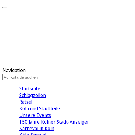
Mein KStA
Meine Artikel
Meine Region
Meine Newsletter
Mein KStA PLUS
Mein E-Paper
Navigation
Startseite
Schlagzeilen
Rätsel
Köln und Stadtteile
Unsere Events
150 Jahre Kölner Stadt-Anzeiger
Karneval in Köln