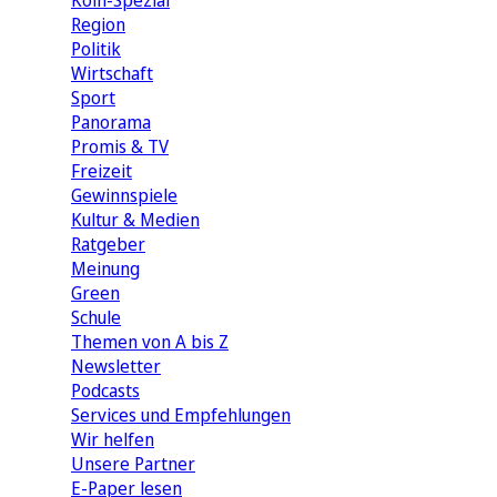
Köln-Spezial
Region
Politik
Wirtschaft
Sport
Panorama
Promis & TV
Freizeit
Gewinnspiele
Kultur & Medien
Ratgeber
Meinung
Green
Schule
Themen von A bis Z
Newsletter
Podcasts
Services und Empfehlungen
Wir helfen
Unsere Partner
E-Paper lesen