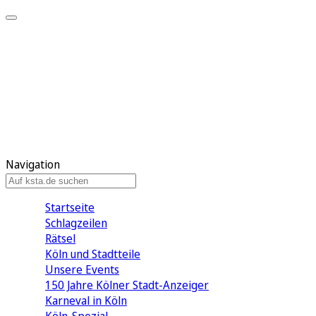
Mein KStA
Meine Artikel
Meine Region
Meine Newsletter
Mein KStA PLUS
Mein E-Paper
Navigation
Startseite
Schlagzeilen
Rätsel
Köln und Stadtteile
Unsere Events
150 Jahre Kölner Stadt-Anzeiger
Karneval in Köln