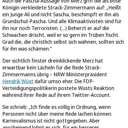
Auch die Pascha-Aussage von Merz griff die als böse
Königin verkleidete Strack-Zimmermann auf: „Heißt
ein Junge Ali und nicht Sascha, beschimpft er ihn als
Grundschul-Pascha. Und alle Klimaaktivisten sind für
ihn nur noch Terroristen. (...) Beherzt er auf die
Schwachen drischt, weil er so gern im Trüben fischt.
Grad die, die christlich selbst sich wähnen, sollten sich
für ihn was schämen.“
Der sichtlich finster dreinblickende Merz hat
erwartbar kein Lächeln für die Rede Strack-
Zimmermanns übrig – NRW Ministerpräsident
Hendrik Wüst
dafür umso eher. Die FDP-
Verteidigungspolitikerin postete Wüsts Reaktion
während ihrer Rede auf ihrem Twitter-Account.
Sie schrieb: „Ich finde es völlig in Ordnung, wenn
Personen nicht über meine Rede lachen können.
Karnevalismus ist nicht gottgegeben. Aber
anscheinend lohnt es sich, für ein besseres