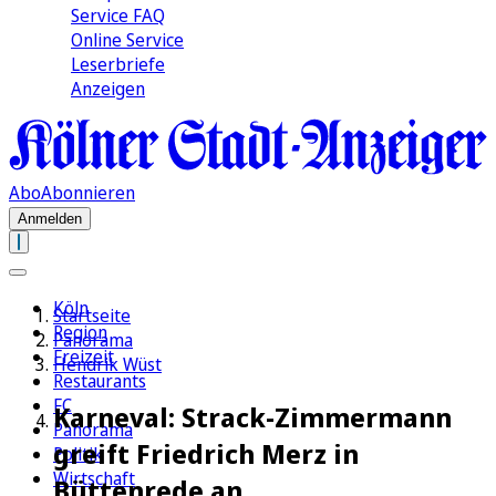
Service FAQ
Online Service
Leserbriefe
Anzeigen
Abo
Abonnieren
Anmelden
Köln
Startseite
Region
Panorama
Freizeit
Hendrik Wüst
Restaurants
FC
Karneval: Strack-Zimmermann
Panorama
greift Friedrich Merz in
Politik
Wirtschaft
Büttenrede an