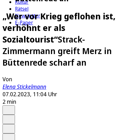
Kultur
Rätsel
„Wer vor Krieg geflohen ist,
Newsletter
E-Paper
verhöhnt er als
Sozialtourist“
Strack-
Zimmermann greift Merz in
Büttenrede scharf an
Von
Elena Stickelmann
07.02.2023, 11:04 Uhr
2 min
Auf Google bevorzugen
Anhören
Schrift
Merken