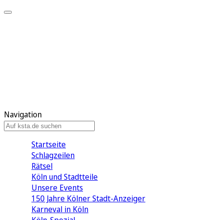
Mein KStA
Meine Artikel
Meine Region
Meine Newsletter
Mein KStA PLUS
Mein E-Paper
Navigation
Startseite
Schlagzeilen
Rätsel
Köln und Stadtteile
Unsere Events
150 Jahre Kölner Stadt-Anzeiger
Karneval in Köln