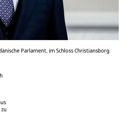
änische Parlament, im Schloss Christiansborg.
ch
aus
 zu