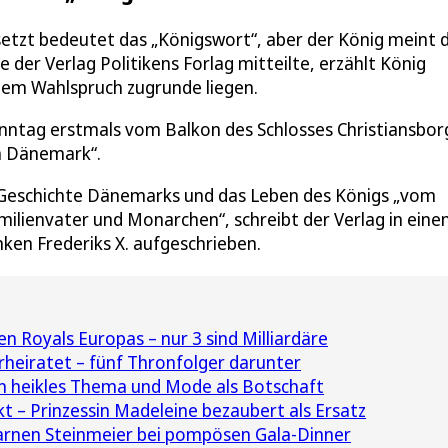
setzt bedeutet das „Königswort“, aber der König meint 
 der Verlag Politikens Forlag mitteilte, erzählt König
inem Wahlspruch zugrunde liegen.
ntag erstmals vom Balkon des Schlosses Christiansbor
ch Dänemark“.
 Geschichte Dänemarks und das Leben des Königs „vom
milienvater und Monarchen“, schreibt der Verlag in ein
ken Frederiks X. aufgeschrieben.
en Royals Europas – nur 3 sind Milliardäre
rheiratet – fünf Thronfolger darunter
in heikles Thema und Mode als Botschaft
nkt – Prinzessin Madeleine bezaubert als Ersatz
rnen Steinmeier bei pompösen Gala-Dinner