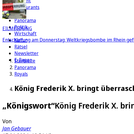
Freizeit
Restaurants
FC
Panorama
Politik
EILMELDUNG
Wirtschaft
Entschärfung am Donnerstag: Weltkriegsbombe im Rhein gef
Kultur
Rätsel
Newsletter
E-Paper
Startseite
Panorama
Royals
König Frederik X. bringt überras
„Königswort“
König Frederik X. br
Von
Jan Gebauer