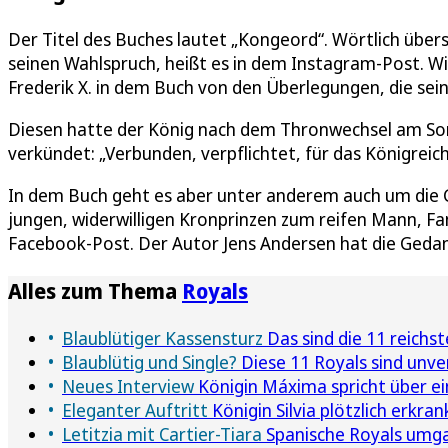
Der Titel des Buches lautet „Kongeord“. Wörtlich über
seinen Wahlspruch, heißt es in dem Instagram-Post. Wie
Frederik X. in dem Buch von den Überlegungen, die se
Diesen hatte der König nach dem Thronwechsel am Son
verkündet: „Verbunden, verpflichtet, für das Königrei
In dem Buch geht es aber unter anderem auch um die
jungen, widerwilligen Kronprinzen zum reifen Mann, Fa
Facebook-Post. Der Autor Jens Andersen hat die Gedan
Alles zum Thema
Royals
Blaublütiger Kassensturz
Das sind die 11 reichst
Blaublütig und Single?
Diese 11 Royals sind unve
Neues Interview
Königin Máxima spricht über e
Eleganter Auftritt
Königin Silvia plötzlich erkra
Letitzia mit Cartier-Tiara
Spanische Royals umga