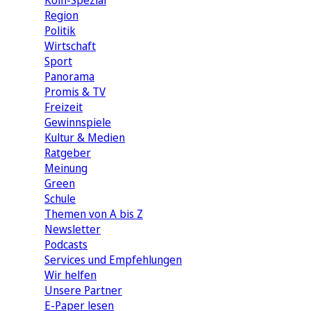
Köln-Spezial
Region
Politik
Wirtschaft
Sport
Panorama
Promis & TV
Freizeit
Gewinnspiele
Kultur & Medien
Ratgeber
Meinung
Green
Schule
Themen von A bis Z
Newsletter
Podcasts
Services und Empfehlungen
Wir helfen
Unsere Partner
E-Paper lesen