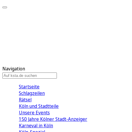
Mein KStA
Meine Artikel
Meine Region
Meine Newsletter
Mein KStA PLUS
Mein E-Paper
Navigation
Startseite
Schlagzeilen
Rätsel
Köln und Stadtteile
Unsere Events
150 Jahre Kölner Stadt-Anzeiger
Karneval in Köln