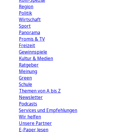
Köln-Spezial
Region
Politik
Wirtschaft
Sport
Panorama
Promis & TV
Freizeit
Gewinnspiele
Kultur & Medien
Ratgeber
Meinung
Green
Schule
Themen von A bis Z
Newsletter
Podcasts
Services und Empfehlungen
Wir helfen
Unsere Partner
E-Paper lesen