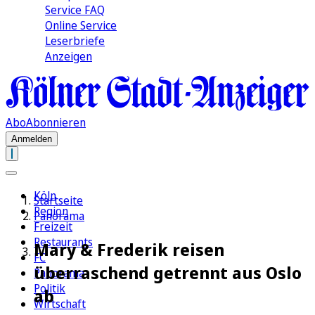
Service FAQ
Online Service
Leserbriefe
Anzeigen
Abo
Abonnieren
Anmelden
Köln
Startseite
Region
Panorama
Freizeit
Restaurants
Mary & Frederik reisen
FC
überraschend getrennt aus Oslo
Panorama
Politik
ab
Wirtschaft