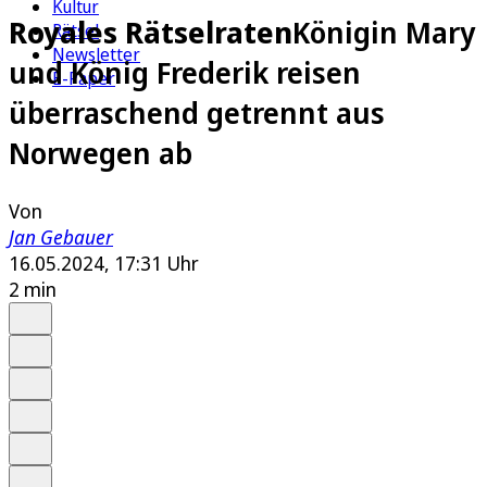
Kultur
Royales Rätselraten
Königin Mary
Rätsel
Newsletter
und König Frederik reisen
E-Paper
überraschend getrennt aus
Norwegen ab
Von
Jan Gebauer
16.05.2024, 17:31 Uhr
2 min
Auf Google bevorzugen
Anhören
Schrift
Merken
Drucken
Teilen