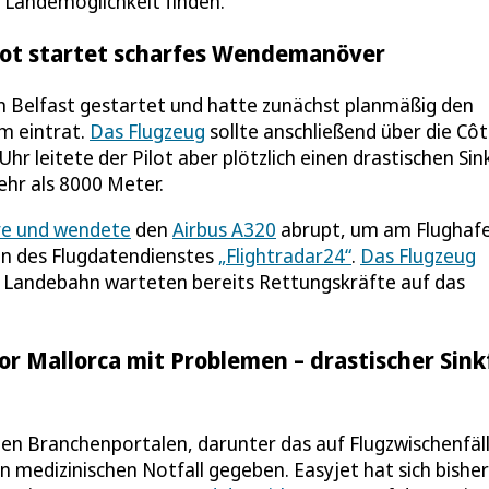
 Landemöglichkeit finden.
Pilot startet scharfes Wendemanöver
n Belfast gestartet und hatte zunächst planmäßig den
um eintrat.
Das Flugzeug
sollte anschließend über die Cô
hr leitete der Pilot aber plötzlich einen drastischen Sin
ehr als 8000 Meter.
rve und wendete
den
Airbus A320
abrupt, um am Flughafe
en des Flugdatendienstes
„Flightradar24“
.
Das Flugzeug
r Landebahn warteten bereits Rettungskräfte auf das
vor Mallorca mit Problemen – drastischer Sink
en Branchenportalen, darunter das auf Flugzwischenfäl
en medizinischen Notfall gegeben. Easyjet hat sich bisher