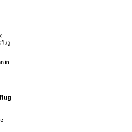
te
kflug
n in
flug
le