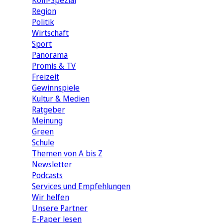
Köln-Spezial
Region
Politik
Wirtschaft
Sport
Panorama
Promis & TV
Freizeit
Gewinnspiele
Kultur & Medien
Ratgeber
Meinung
Green
Schule
Themen von A bis Z
Newsletter
Podcasts
Services und Empfehlungen
Wir helfen
Unsere Partner
E-Paper lesen