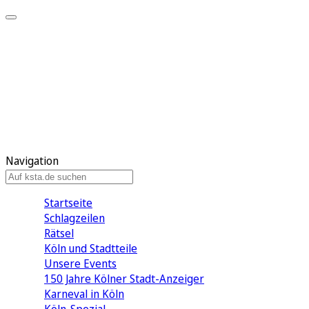
Mein KStA
Meine Artikel
Meine Region
Meine Newsletter
Mein KStA PLUS
Mein E-Paper
Navigation
Startseite
Schlagzeilen
Rätsel
Köln und Stadtteile
Unsere Events
150 Jahre Kölner Stadt-Anzeiger
Karneval in Köln