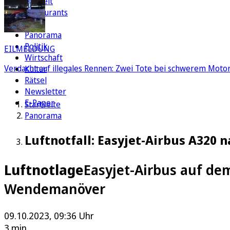
Freizeit
Restaurants
FC
Panorama
Politik
EILMELDUNG
Wirtschaft
Verdacht auf illegales Rennen: Zwei Tote bei schwerem Motorr
Kultur
Rätsel
Newsletter
E-Paper
Startseite
Panorama
Luftnotfall: Easyjet-Airbus A320 
Luftnotlage
Easyjet-Airbus auf de
Wendemanöver
09.10.2023, 09:36 Uhr
3 min