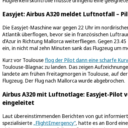
Flugverkehrskontrolle musste dringend eine geeignete
Easyjet: Airbus A320 meldet Luftnotfall – 
Die Easyjet-Maschine war gegen 22 Uhr im nordirische
Atlantik überflogen, bevor sie in französischen Luftra
d’Azur in Richtung Mallorca weiterfliegen. Gegen 23.45 U
ein, in nicht mal zehn Minuten sank das Flugzeug um m
Kurz vor Toulouse
flog der Pilot dann eine scharfe Ku
Toulouse-Blagnac zu landen. Das zeigen Aufzeichnung
landete am frühen Freitagmorgen in Toulouse, auf de
Flugzeug. Der Flug nach Mallorca wurde abgebrochen.
Airbus A320 mit Luftnotlage: Easyjet-Pilot 
eingeleitet
Laut übereinstimmenden Berichten von gut informiert
spezialisierte
„FlightEmergency“
, hatte es an Bord ein