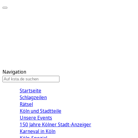
Mein KStA
Meine Artikel
Meine Region
Meine Newsletter
Mein KStA PLUS
Mein E-Paper
Navigation
Startseite
Schlagzeilen
Rätsel
Köln und Stadtteile
Unsere Events
150 Jahre Kölner Stadt-Anzeiger
Karneval in Köln