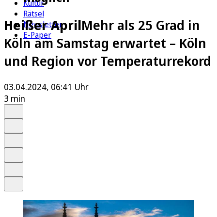
Kultur
Rätsel
Heißer April
Mehr als 25 Grad in
Newsletter
E-Paper
Köln am Samstag erwartet – Köln
und Region vor Temperaturrekord
03.04.2024, 06:41 Uhr
3 min
Auf Google bevorzugen
Anhören
Schrift
Merken
Drucken
Teilen