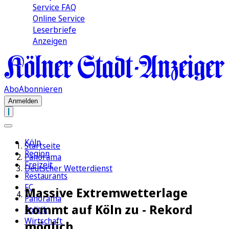
Service FAQ
Online Service
Leserbriefe
Anzeigen
Abo
Abonnieren
Anmelden
Köln
Startseite
Region
Panorama
Freizeit
Deutscher Wetterdienst
Restaurants
FC
Massive Extremwetterlage
Panorama
kommt auf Köln zu - Rekord
Politik
Wirtschaft
möglich