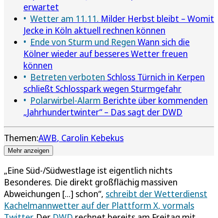
erwartet
Wetter am 11.11.
Milder Herbst bleibt – Womit
Jecke in Köln aktuell rechnen können
Ende von Sturm und Regen
Wann sich die
Kölner wieder auf besseres Wetter freuen
können
Betreten verboten
Schloss Türnich in Kerpen
schließt Schlosspark wegen Sturmgefahr
Polarwirbel-Alarm
Berichte über kommenden
„Jahrhundertwinter“ – Das sagt der DWD
Themen:
AWB
Carolin Kebekus
Mehr anzeigen
„Eine Süd-/Südwestlage ist eigentlich nichts
Besonderes. Die direkt großflächig massiven
Abweichungen [...] schon“,
schreibt der Wetterdienst
Kachelmannwetter auf der Plattform X, vormals
Twitter
. Der
DWD
rechnet bereits am Freitag mit