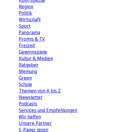
Köln-Spezial
Region
Politik
Wirtschaft
Sport
Panorama
Promis & TV
Freizeit
Gewinnspiele
Kultur & Medien
Ratgeber
Meinung
Green
Schule
Themen von A bis Z
Newsletter
Podcasts
Services und Empfehlungen
Wir helfen
Unsere Partner
E-Paper lesen