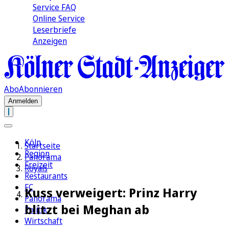
Service FAQ
Online Service
Leserbriefe
Anzeigen
Abo
Abonnieren
Anmelden
Köln
Startseite
Region
Panorama
Freizeit
Royals
Restaurants
FC
Kuss verweigert: Prinz Harry
Panorama
blitzt bei Meghan ab
Politik
Wirtschaft