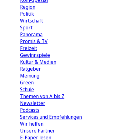
Köln-Spezial
Region
Politik
Wirtschaft
Sport
Panorama
Promis & TV
Freizeit
Gewinnspiele
Kultur & Medien
Ratgeber
Meinung
Green
Schule
Themen von A bis Z
Newsletter
Podcasts
Services und Empfehlungen
Wir helfen
Unsere Partner
E-Paper lesen