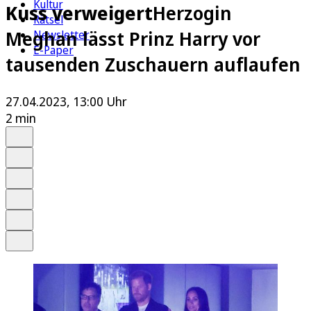
Kultur
Kuss verweigert
Herzogin
Rätsel
Meghan lässt Prinz Harry vor
Newsletter
E-Paper
tausenden Zuschauern auflaufen
27.04.2023, 13:00 Uhr
2 min
Auf Google bevorzugen
Anhören
Schrift
Merken
Drucken
Teilen