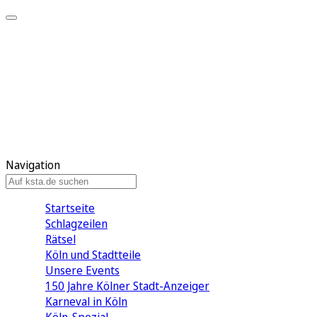
Mein KStA
Meine Artikel
Meine Region
Meine Newsletter
Mein KStA PLUS
Mein E-Paper
Navigation
Startseite
Schlagzeilen
Rätsel
Köln und Stadtteile
Unsere Events
150 Jahre Kölner Stadt-Anzeiger
Karneval in Köln