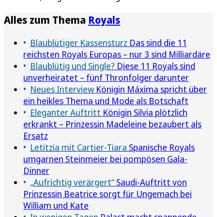
Alles zum Thema
Royals
Blaublütiger Kassensturz
Das sind die 11
reichsten Royals Europas – nur 3 sind Milliardäre
Blaublütig und Single?
Diese 11 Royals sind
unverheiratet – fünf Thronfolger darunter
Neues Interview
Königin Máxima spricht über
ein heikles Thema und Mode als Botschaft
Eleganter Auftritt
Königin Silvia plötzlich
erkrankt – Prinzessin Madeleine bezaubert als
Ersatz
Letitzia mit Cartier-Tiara
Spanische Royals
umgarnen Steinmeier bei pompösen Gala-
Dinner
„Aufrichtig verärgert“
Saudi-Auftritt von
Prinzessin Beatrice sorgt für Ungemach bei
William und Kate
In wenigen Tagen
Palast macht spannende