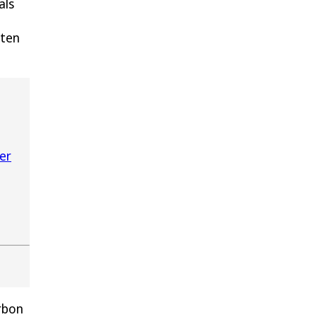
als
sten
er
rbon