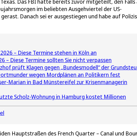
exas. Das FBI hatte bereits zuvor mitgeteilt, den Falls 
eujahrsmorgen im beliebten Ausgehviertel der US-
gerast. Danach sei er ausgestiegen und habe auf Polizi
2026 – Diese Termine stehen in Köln an
 – Diese Termine sollten Sie nicht verpassen
zhof prüft Klagen gegen „Bundesmodell“ der Grundsteu
ortmunder wegen Mordplänen an Politikern fest
ser-Marian in Bad Münstereifel zur Krisenmanagerin
tzte Scholz-Wohnung in Hamburg kostet Millionen
el
beiden Hauptstraßen des French Quarter – Canal und Bou