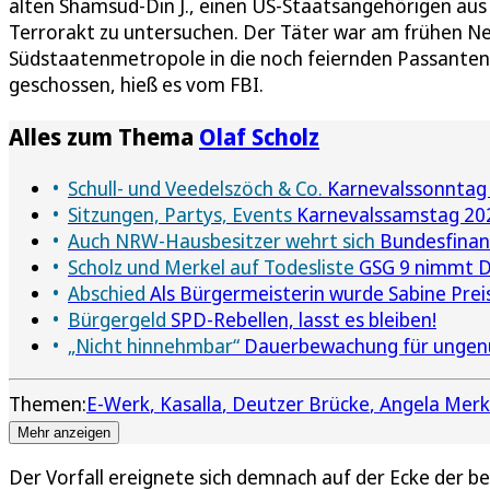
alten Shamsud-Din J., einen US-Staatsangehörigen aus T
Terrorakt zu untersuchen. Der Täter war am frühen N
Südstaatenmetropole in die noch feiernden Passanten 
geschossen, hieß es vom FBI.
Alles zum Thema
Olaf Scholz
Schull- und Veedelszöch & Co.
Karnevalssonntag 
Sitzungen, Partys, Events
Karnevalssamstag 2026
Auch NRW-Hausbesitzer wehrt sich
Bundesfinan
Scholz und Merkel auf Todesliste
GSG 9 nimmt D
Abschied
Als Bürgermeisterin wurde Sabine Prei
Bürgergeld
SPD-Rebellen, lasst es bleiben!
„Nicht hinnehmbar“
Dauerbewachung für ungenu
Themen:
E-Werk
Kasalla
Deutzer Brücke
Angela Merk
Mehr anzeigen
Der Vorfall ereignete sich demnach auf der Ecke der 