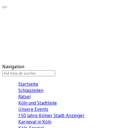
Mein KStA
Meine Artikel
Meine Region
Meine Newsletter
Mein KStA PLUS
Mein E-Paper
Navigation
Startseite
Schlagzeilen
Rätsel
Köln und Stadtteile
Unsere Events
150 Jahre Kölner Stadt-Anzeiger
Karneval in Köln