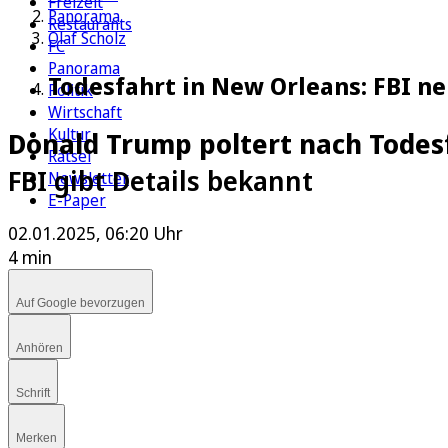
Freizeit
Panorama
Restaurants
Olaf Scholz
FC
Panorama
Todesfahrt in New Orleans: FBI ne
Politik
Wirtschaft
Kultur
Donald Trump poltert nach Todes
Rätsel
FBI gibt Details bekannt
Newsletter
E-Paper
02.01.2025, 06:20 Uhr
4 min
Auf Google bevorzugen
Anhören
Schrift
Merken