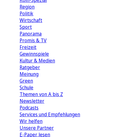
Köln-Spezial
Region
Politik
Wirtschaft
Sport
Panorama
Promis & TV
Freizeit
Gewinnspiele
Kultur & Medien
Ratgeber
Meinung
Green
Schule
Themen von A bis Z
Newsletter
Podcasts
Services und Empfehlungen
Wir helfen
Unsere Partner
E-Paper lesen