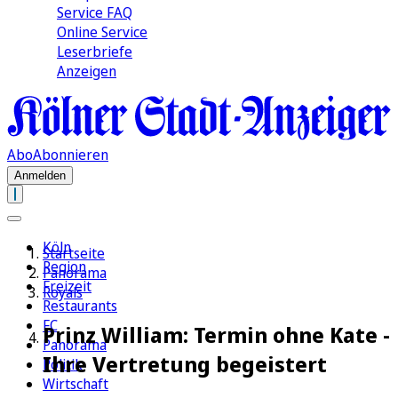
Service FAQ
Online Service
Leserbriefe
Anzeigen
Abo
Abonnieren
Anmelden
Köln
Startseite
Region
Panorama
Freizeit
Royals
Restaurants
FC
Prinz William: Termin ohne Kate -
Panorama
Ihre Vertretung begeistert
Politik
Wirtschaft