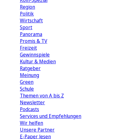
Köln-Spezial
Region
Politik
Wirtschaft
Sport
Panorama
Promis & TV
Freizeit
Gewinnspiele
Kultur & Medien
Ratgeber
Meinung
Green
Schule
Themen von A bis Z
Newsletter
Podcasts
Services und Empfehlungen
Wir helfen
Unsere Partner
E-Paper lesen