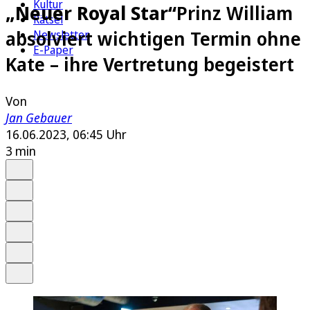
Kultur
„Neuer Royal Star“
Prinz William
Rätsel
absolviert wichtigen Termin ohne
Newsletter
E-Paper
Kate – ihre Vertretung begeistert
Von
Jan Gebauer
16.06.2023, 06:45 Uhr
3 min
Auf Google bevorzugen
Anhören
Schrift
Merken
Drucken
Teilen