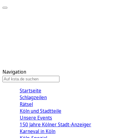
Mein KStA
Meine Artikel
Meine Region
Meine Newsletter
Mein KStA PLUS
Mein E-Paper
Navigation
Startseite
Schlagzeilen
Rätsel
Köln und Stadtteile
Unsere Events
150 Jahre Kölner Stadt-Anzeiger
Karneval in Köln