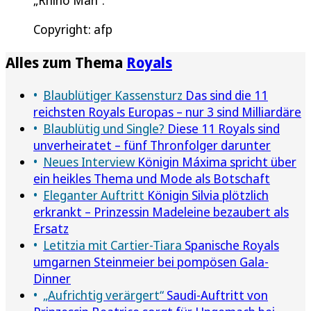
Copyright: afp
Alles zum Thema
Royals
Blaublütiger Kassensturz
Das sind die 11
reichsten Royals Europas – nur 3 sind Milliardäre
Blaublütig und Single?
Diese 11 Royals sind
unverheiratet – fünf Thronfolger darunter
Neues Interview
Königin Máxima spricht über
ein heikles Thema und Mode als Botschaft
Eleganter Auftritt
Königin Silvia plötzlich
erkrankt – Prinzessin Madeleine bezaubert als
Ersatz
Letitzia mit Cartier-Tiara
Spanische Royals
umgarnen Steinmeier bei pompösen Gala-
Dinner
„Aufrichtig verärgert“
Saudi-Auftritt von