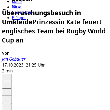
Kultur
Rätsel
Überraschungsbesuch in
Newsletter
E-Paper
Umkleide
Prinzessin Kate feuert
englisches Team bei Rugby World
Cup an
Von
Jan Gebauer
17.10.2023, 21:25 Uhr
2 min
Auf Google bevorzugen
Anhören
Schrift
Merken
Drucken