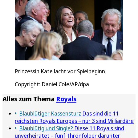
Prinzessin Kate lacht vor Spielbeginn.
Copyright: Daniel Cole/AP/dpa
Alles zum Thema
Royals
Blaublütiger Kassensturz
Das sind die 11
reichsten Royals Europas – nur 3 sind Milliardäre
Blaublütig und Single?
Diese 11 Royals sind
unverheiratet – fünf Thronfolger darunter