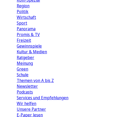
Köln-Spezial
Region
Politik
Wirtschaft
Sport
Panorama
Promis & TV
Freizeit
Gewinnspiele
Kultur & Medien
Ratgeber
Meinung
Green
Schule
Themen von A bis Z
Newsletter
Podcasts
Services und Empfehlungen
Wir helfen
Unsere Partner
E-Paper lesen