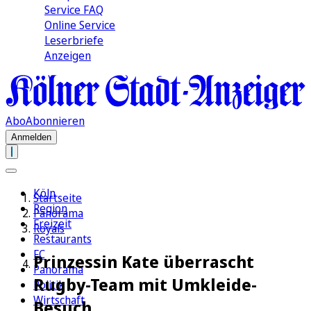
Service FAQ
Online Service
Leserbriefe
Anzeigen
Abo
Abonnieren
Anmelden
Köln
Startseite
Region
Panorama
Freizeit
Royals
Restaurants
FC
Prinzessin Kate überrascht
Panorama
Rugby-Team mit Umkleide-
Politik
Wirtschaft
Besuch