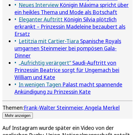
Neues Interview
Königin Máxima spricht über
ein heikles Thema und Mode als Botschaft
Eleganter Auftritt
Königin Silvia plötzlich
erkrankt – Prinzessin Madeleine bezaubert als
Ersatz
Letitzia mit Cartier-Tiara
Spanische Royals
umgarnen Steinmeier bei pompösen Gala-
Dinner
„Aufrichtig verärgert“
Saudi-Auftritt von
Prinzessin Beatrice sorgt für Ungemach bei
William und Kate
In wenigen Tagen
Palast macht spannende
Ankündigung zu Prinzessin Kate
Themen:
Frank-Walter Steinmeier
Angela Merkel
Mehr anzeigen
Auf Instagram wurde später ein Video von der
englischen Rugby-Union-Nationalmannschaft geteilt,