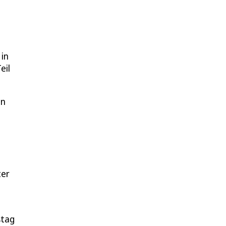
 in
eil
in
ter
stag