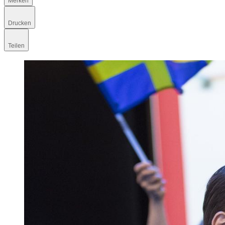
Merken
Drucken
Teilen