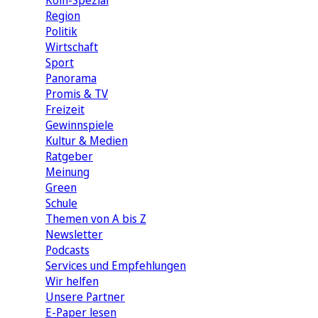
Köln-Spezial
Region
Politik
Wirtschaft
Sport
Panorama
Promis & TV
Freizeit
Gewinnspiele
Kultur & Medien
Ratgeber
Meinung
Green
Schule
Themen von A bis Z
Newsletter
Podcasts
Services und Empfehlungen
Wir helfen
Unsere Partner
E-Paper lesen