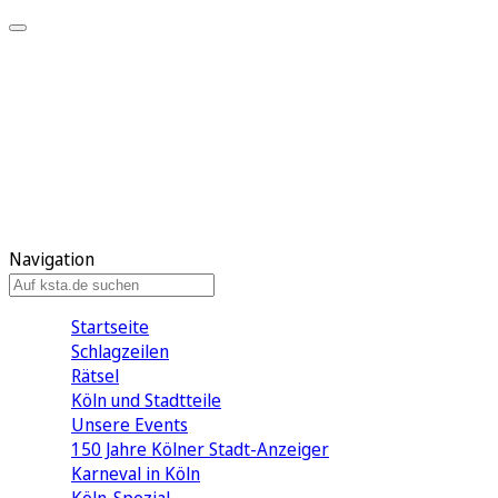
Mein KStA
Meine Artikel
Meine Region
Meine Newsletter
Mein KStA PLUS
Mein E-Paper
Navigation
Startseite
Schlagzeilen
Rätsel
Köln und Stadtteile
Unsere Events
150 Jahre Kölner Stadt-Anzeiger
Karneval in Köln