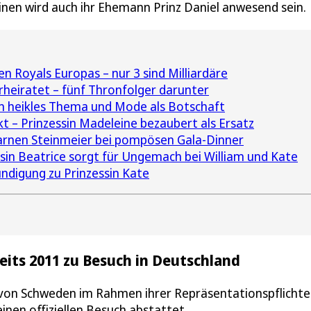
minen wird auch ihr Ehemann Prinz Daniel anwesend sein.
en Royals Europas – nur 3 sind Milliardäre
rheiratet – fünf Thronfolger darunter
in heikles Thema und Mode als Botschaft
nkt – Prinzessin Madeleine bezaubert als Ersatz
rnen Steinmeier bei pompösen Gala-Dinner
ssin Beatrice sorgt für Ungemach bei William und Kate
digung zu Prinzessin Kate
reits 2011 zu Besuch in Deutschland
ia von Schweden im Rahmen ihrer Repräsentationspflichte
nen offiziellen Besuch abstattet.