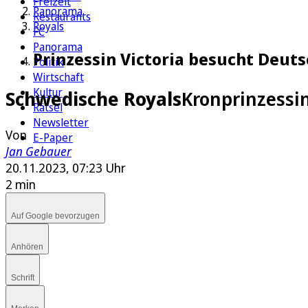
Freizeit
Panorama
Restaurants
Royals
FC
Panorama
Prinzessin Victoria besucht Deut
Politik
Wirtschaft
Kultur
Schwedische Royals
Kronprinzessi
Rätsel
Newsletter
Von
E-Paper
Jan Gebauer
20.11.2023, 07:23 Uhr
2 min
Auf Google bevorzugen
Anhören
Schrift