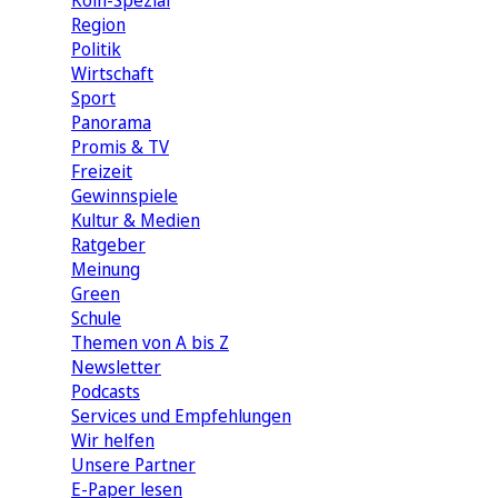
Köln-Spezial
Region
Politik
Wirtschaft
Sport
Panorama
Promis & TV
Freizeit
Gewinnspiele
Kultur & Medien
Ratgeber
Meinung
Green
Schule
Themen von A bis Z
Newsletter
Podcasts
Services und Empfehlungen
Wir helfen
Unsere Partner
E-Paper lesen