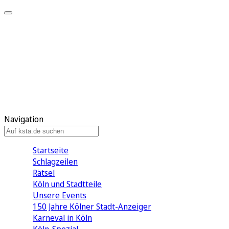
Mein KStA
Meine Artikel
Meine Region
Meine Newsletter
Mein KStA PLUS
Mein E-Paper
Navigation
Startseite
Schlagzeilen
Rätsel
Köln und Stadtteile
Unsere Events
150 Jahre Kölner Stadt-Anzeiger
Karneval in Köln