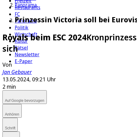
Freizeit
Panorama
Restaurants
FC
Prinzessin Victoria soll bei Eurov
Panorama
Politik
Wirtschaft
Royals beim ESC 2024
Kronprinzessi
Kultur
sich
Rätsel
Newsletter
E-Paper
Von
Jan Gebauer
13.05.2024, 09:21 Uhr
2 min
Auf Google bevorzugen
Anhören
Schrift