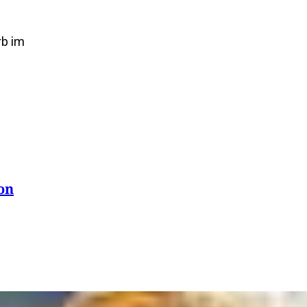
rb im
on