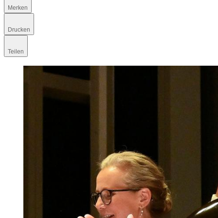
Merken
Drucken
Teilen