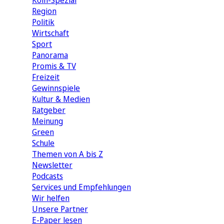
Köln-Spezial
Region
Politik
Wirtschaft
Sport
Panorama
Promis & TV
Freizeit
Gewinnspiele
Kultur & Medien
Ratgeber
Meinung
Green
Schule
Themen von A bis Z
Newsletter
Podcasts
Services und Empfehlungen
Wir helfen
Unsere Partner
E-Paper lesen