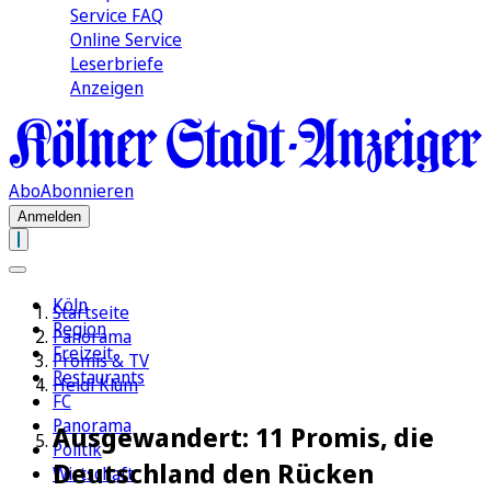
Service FAQ
Online Service
Leserbriefe
Anzeigen
Abo
Abonnieren
Anmelden
Köln
Startseite
Region
Panorama
Freizeit
Promis & TV
Restaurants
Heidi Klum
FC
Panorama
Ausgewandert: 11 Promis, die
Politik
Deutschland den Rücken
Wirtschaft