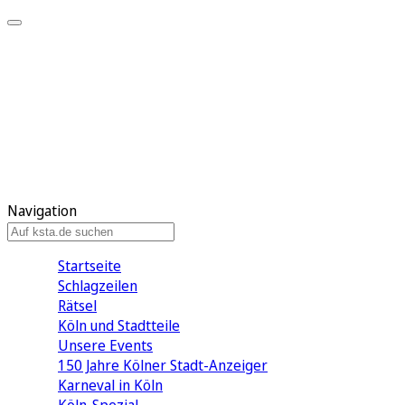
Mein KStA
Meine Artikel
Meine Region
Meine Newsletter
Mein KStA PLUS
Mein E-Paper
Navigation
Startseite
Schlagzeilen
Rätsel
Köln und Stadtteile
Unsere Events
150 Jahre Kölner Stadt-Anzeiger
Karneval in Köln