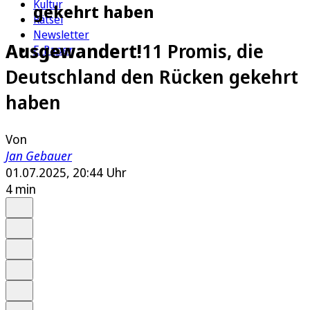
Kultur
gekehrt haben
Rätsel
Newsletter
Ausgewandert!
11 Promis, die
E-Paper
Deutschland den Rücken gekehrt
haben
Von
Jan Gebauer
01.07.2025, 20:44 Uhr
4 min
Auf Google bevorzugen
Anhören
Schrift
Merken
Drucken
Teilen