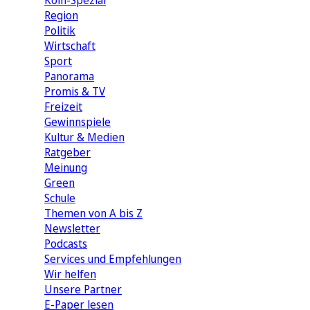
Köln-Spezial
Region
Politik
Wirtschaft
Sport
Panorama
Promis & TV
Freizeit
Gewinnspiele
Kultur & Medien
Ratgeber
Meinung
Green
Schule
Themen von A bis Z
Newsletter
Podcasts
Services und Empfehlungen
Wir helfen
Unsere Partner
E-Paper lesen