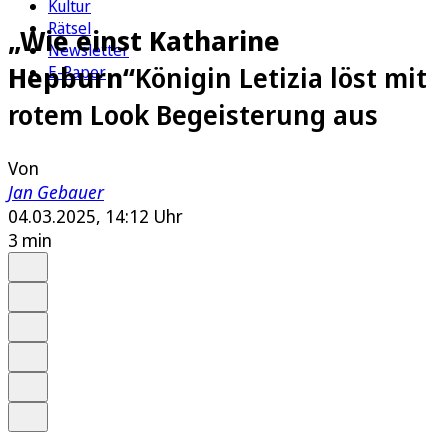
Kultur
Rätsel
„Wie einst Katharine
Newsletter
Hepburn“
Königin Letizia löst mit
E-Paper
rotem Look Begeisterung aus
Von
Jan Gebauer
04.03.2025, 14:12 Uhr
3 min
Auf Google bevorzugen
Anhören
Schrift
Merken
Drucken
Teilen