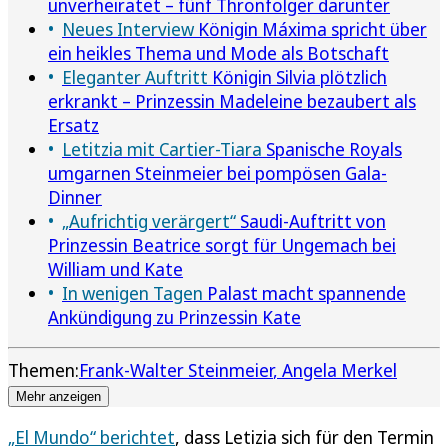
unverheiratet – fünf Thronfolger darunter
Neues Interview
Königin Máxima spricht über
ein heikles Thema und Mode als Botschaft
Eleganter Auftritt
Königin Silvia plötzlich
erkrankt – Prinzessin Madeleine bezaubert als
Ersatz
Letitzia mit Cartier-Tiara
Spanische Royals
umgarnen Steinmeier bei pompösen Gala-
Dinner
„Aufrichtig verärgert“
Saudi-Auftritt von
Prinzessin Beatrice sorgt für Ungemach bei
William und Kate
In wenigen Tagen
Palast macht spannende
Ankündigung zu Prinzessin Kate
Themen:
Frank-Walter Steinmeier
Angela Merkel
Mehr anzeigen
„El Mundo“ berichtet
, dass Letizia sich für den Termin