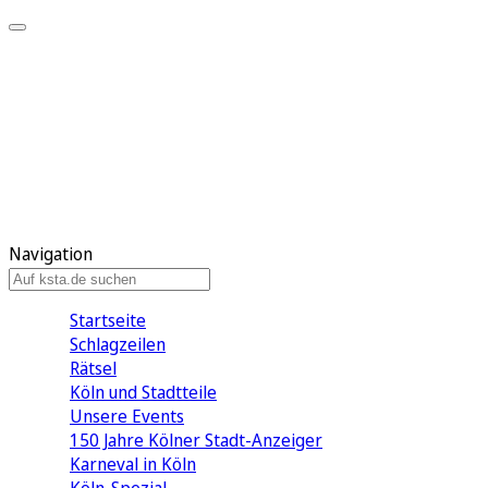
Mein KStA
Meine Artikel
Meine Region
Meine Newsletter
Mein KStA PLUS
Mein E-Paper
Navigation
Startseite
Schlagzeilen
Rätsel
Köln und Stadtteile
Unsere Events
150 Jahre Kölner Stadt-Anzeiger
Karneval in Köln