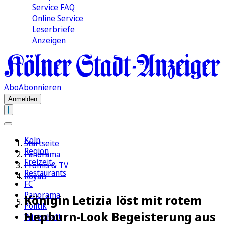
Service FAQ
Online Service
Leserbriefe
Anzeigen
Abo
Abonnieren
Anmelden
Köln
Startseite
Region
Panorama
Freizeit
Promis & TV
Restaurants
Royals
FC
Panorama
Königin Letizia löst mit rotem
Politik
Hepburn-Look Begeisterung aus
Wirtschaft