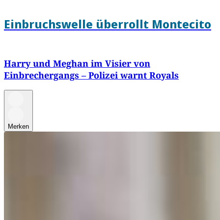
Einbruchswelle überrollt Montecito
Harry und Meghan im Visier von
Einbrechergangs – Polizei warnt Royals
Merken