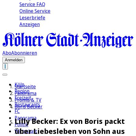
Service FAQ
Online Service
Leserbriefe
Anzeigen
Abo
Abonnieren
Anmelden
Köln
Startseite
Region
Panorama
Freizeit
Promis & TV
Restaurants
Boris Becker
FC
Panorama
Lilly Becker: Ex von Boris packt
Politik
über Liebesleben von Sohn aus
Wirtschaft