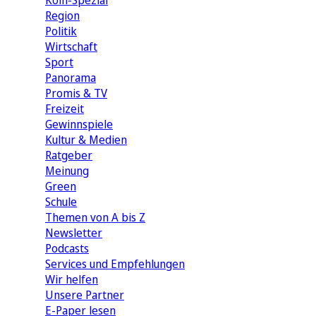
Köln-Spezial
Region
Politik
Wirtschaft
Sport
Panorama
Promis & TV
Freizeit
Gewinnspiele
Kultur & Medien
Ratgeber
Meinung
Green
Schule
Themen von A bis Z
Newsletter
Podcasts
Services und Empfehlungen
Wir helfen
Unsere Partner
E-Paper lesen