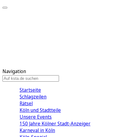
Mein KStA
Meine Artikel
Meine Region
Meine Newsletter
Mein KStA PLUS
Mein E-Paper
Navigation
Startseite
Schlagzeilen
Rätsel
Köln und Stadtteile
Unsere Events
150 Jahre Kölner Stadt-Anzeiger
Karneval in Köln