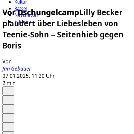
Kultur
Rätsel
Vor Dschungelcamp
Lilly Becker
Newsletter
plaudert über Liebesleben von
E-Paper
Teenie-Sohn – Seitenhieb gegen
Boris
Von
Jan Gebauer
07.01.2025, 11:20 Uhr
2 min
Auf Google bevorzugen
Anhören
Schrift
Merken
Drucken
Teilen