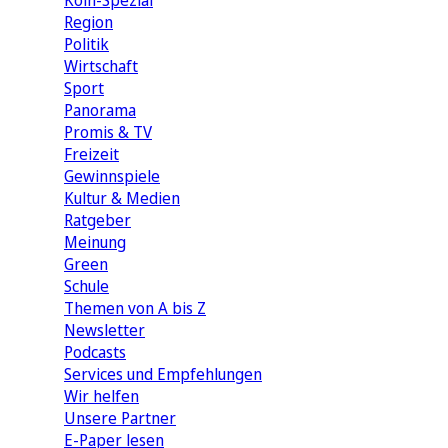
Köln-Spezial
Region
Politik
Wirtschaft
Sport
Panorama
Promis & TV
Freizeit
Gewinnspiele
Kultur & Medien
Ratgeber
Meinung
Green
Schule
Themen von A bis Z
Newsletter
Podcasts
Services und Empfehlungen
Wir helfen
Unsere Partner
E-Paper lesen