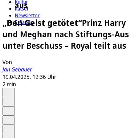
Kultur
aus
Rätsel
Newsletter
„Den Geist getötet“
Prinz Harry
E-Paper
und Meghan nach Stiftungs-Aus
unter Beschuss – Royal teilt aus
Von
Jan Gebauer
19.04.2025, 12:36 Uhr
2 min
Auf Google bevorzugen
Anhören
Schrift
Merken
Drucken
Teilen