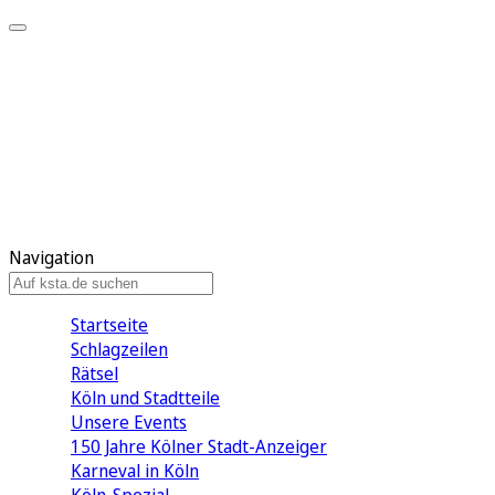
Mein KStA
Meine Artikel
Meine Region
Meine Newsletter
Mein KStA PLUS
Mein E-Paper
Navigation
Startseite
Schlagzeilen
Rätsel
Köln und Stadtteile
Unsere Events
150 Jahre Kölner Stadt-Anzeiger
Karneval in Köln