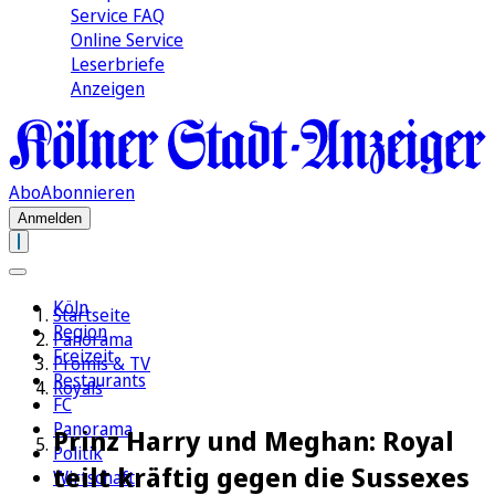
Service FAQ
Online Service
Leserbriefe
Anzeigen
Abo
Abonnieren
Anmelden
Köln
Startseite
Region
Panorama
Freizeit
Promis & TV
Restaurants
Royals
FC
Panorama
Prinz Harry und Meghan: Royal
Politik
teilt kräftig gegen die Sussexes
Wirtschaft