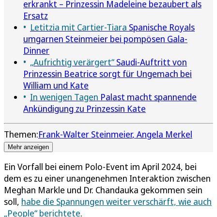
erkrankt – Prinzessin Madeleine bezaubert als
Ersatz
Letitzia mit Cartier-Tiara
Spanische Royals
umgarnen Steinmeier bei pompösen Gala-
Dinner
„Aufrichtig verärgert“
Saudi-Auftritt von
Prinzessin Beatrice sorgt für Ungemach bei
William und Kate
In wenigen Tagen
Palast macht spannende
Ankündigung zu Prinzessin Kate
Themen:
Frank-Walter Steinmeier
Angela Merkel
Mehr anzeigen
Ein Vorfall bei einem Polo-Event im April 2024, bei
dem es zu einer unangenehmen Interaktion zwischen
Meghan Markle und Dr. Chandauka gekommen sein
soll,
habe die Spannungen weiter verschärft, wie auch
„People“ berichtete
.