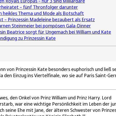
en Royals Europas – nur 3 sind Milliardäre
rheiratet – fünf Thronfolger darunter
in heikles Thema und Mode als Botschaft
nkt – Prinzessin Madeleine bezaubert als Ersatz
rnen Steinmeier bei pompösen Gala-Dinner
ssin Beatrice sorgt für Ungemach bei William und Kate
digung zu Prinzessin Kate
nn von Prinzessin Kate besonders euphorisch und ließ s
a den Einzug ins Viertelfinale, wo sie auf Paris Saint-Ge
es, den Onkel von Prinz William und Prinz Harry. Lord
erstarb, war eine wichtige Persönlichkeit im Leben der j
ch seine Ehe mit Jane, der älteren Schwester von Prinzes