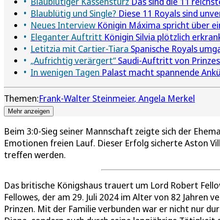
Blaublütiger Kassensturz
Das sind die 11 reichst
Blaublütig und Single?
Diese 11 Royals sind unve
Neues Interview
Königin Máxima spricht über e
Eleganter Auftritt
Königin Silvia plötzlich erkra
Letitzia mit Cartier-Tiara
Spanische Royals umga
„Aufrichtig verärgert“
Saudi-Auftritt von Prinze
In wenigen Tagen
Palast macht spannende Ankün
Themen:
Frank-Walter Steinmeier
Angela Merkel
Mehr anzeigen
Beim 3:0-Sieg seiner Mannschaft zeigte sich der Ehema
Emotionen freien Lauf. Dieser Erfolg sicherte Aston Vill
treffen werden.
Das britische Königshaus trauert um Lord Robert Fellow
Fellowes, der am 29. Juli 2024 im Alter von 82 Jahren v
Prinzen. Mit der Familie verbunden war er nicht nur dur