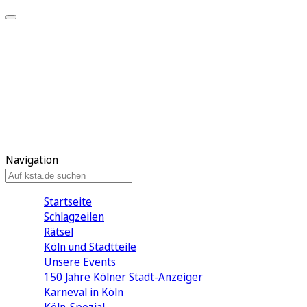
Mein KStA
Meine Artikel
Meine Region
Meine Newsletter
Mein KStA PLUS
Mein E-Paper
Navigation
Startseite
Schlagzeilen
Rätsel
Köln und Stadtteile
Unsere Events
150 Jahre Kölner Stadt-Anzeiger
Karneval in Köln