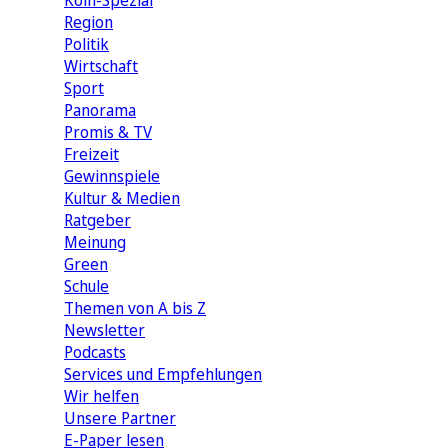
Köln-Spezial
Region
Politik
Wirtschaft
Sport
Panorama
Promis & TV
Freizeit
Gewinnspiele
Kultur & Medien
Ratgeber
Meinung
Green
Schule
Themen von A bis Z
Newsletter
Podcasts
Services und Empfehlungen
Wir helfen
Unsere Partner
E-Paper lesen