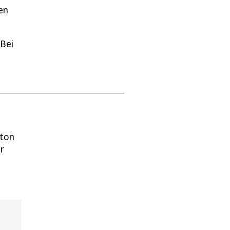
en
 Bei
ston
er