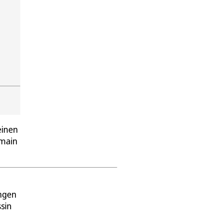
einen
rmain
ungen
sin