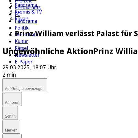
Freizeit
Panorama
Restaurants
Promis & TV
FC
Royals
Panorama
Politik
Prinz William verlässt Palast für
Wirtschaft
Kultur
Rätsel
Ungewöhnliche Aktion
Prinz Willi
Newsletter
E-Paper
29.03.2025, 18:07 Uhr
2 min
Auf Google bevorzugen
Anhören
Schrift
Merken