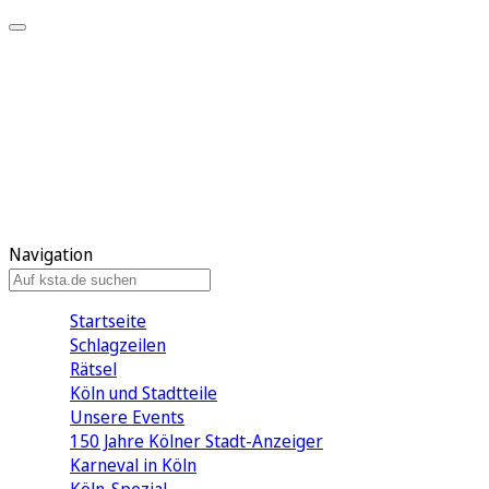
Mein KStA
Meine Artikel
Meine Region
Meine Newsletter
Mein KStA PLUS
Mein E-Paper
Navigation
Startseite
Schlagzeilen
Rätsel
Köln und Stadtteile
Unsere Events
150 Jahre Kölner Stadt-Anzeiger
Karneval in Köln