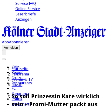
Service FAQ
Online Service
Leserbriefe
Anzeigen
Abo
Abonnieren
Anmelden
Köln
Startseite
Region
Panorama
Freizeit
Promis & TV
Restaurants
Royals
FC
Panorama
So soll Prinzessin Kate wirklich
Politik
sein – Promi-Mutter packt aus
Wirtschaft