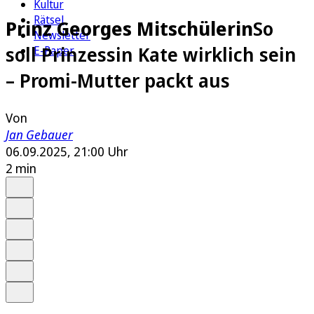
Kultur
Rätsel
Prinz Georges Mitschülerin
So
Newsletter
soll Prinzessin Kate wirklich sein
E-Paper
– Promi-Mutter packt aus
Von
Jan Gebauer
06.09.2025, 21:00 Uhr
2 min
Auf Google bevorzugen
Anhören
Schrift
Merken
Drucken
Teilen