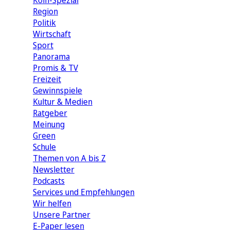
Köln-Spezial
Region
Politik
Wirtschaft
Sport
Panorama
Promis & TV
Freizeit
Gewinnspiele
Kultur & Medien
Ratgeber
Meinung
Green
Schule
Themen von A bis Z
Newsletter
Podcasts
Services und Empfehlungen
Wir helfen
Unsere Partner
E-Paper lesen