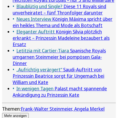
Blaublütig und Single?
Diese 11 Royals sind
unverheiratet – fünf Thronfolger darunter
Neues Interview
Königin Máxima spricht über
ein heikles Thema und Mode als Botschaft
Eleganter Auftritt
Königin Silvia plötzlich
erkrankt – Prinzessin Madeleine bezaubert als
Ersatz
Letitzia mit Cartier-Tiara
Spanische Royals
umgarnen Steinmeier bei pompösen Gala-
Dinner
„Aufrichtig verärgert“
Saudi-Auftritt von
Prinzessin Beatrice sorgt für Ungemach bei
William und Kate
In wenigen Tagen
Palast macht spannende
Ankündigung zu Prinzessin Kate
Themen:
Frank-Walter Steinmeier
Angela Merkel
Mehr anzeigen