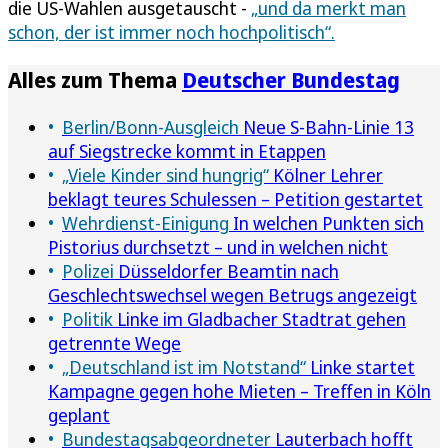
die US-Wahlen ausgetauscht -
„und da merkt man
schon, der ist immer noch hochpolitisch“.
Alles zum Thema
Deutscher Bundestag
Berlin/Bonn-Ausgleich
Neue S-Bahn-Linie 13
auf Siegstrecke kommt in Etappen
„Viele Kinder sind hungrig“
Kölner Lehrer
beklagt teures Schulessen – Petition gestartet
Wehrdienst-Einigung
In welchen Punkten sich
Pistorius durchsetzt – und in welchen nicht
Polizei
Düsseldorfer Beamtin nach
Geschlechtswechsel wegen Betrugs angezeigt
Politik
Linke im Gladbacher Stadtrat gehen
getrennte Wege
„Deutschland ist im Notstand“
Linke startet
Kampagne gegen hohe Mieten – Treffen in Köln
geplant
Bundestagsabgeordneter
Lauterbach hofft