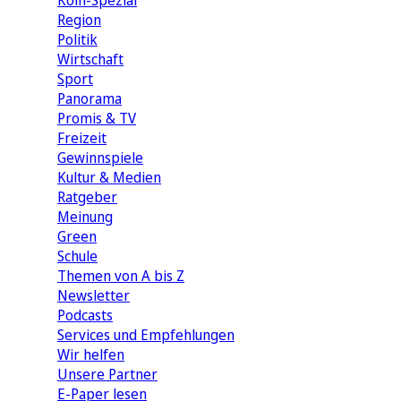
Köln-Spezial
Region
Politik
Wirtschaft
Sport
Panorama
Promis & TV
Freizeit
Gewinnspiele
Kultur & Medien
Ratgeber
Meinung
Green
Schule
Themen von A bis Z
Newsletter
Podcasts
Services und Empfehlungen
Wir helfen
Unsere Partner
E-Paper lesen