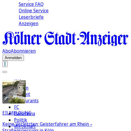
Service FAQ
Online Service
Leserbriefe
Anzeigen
Abo
Abonnieren
Anmelden
Köln
Region
Freizeit
Restaurants
FC
EILMELDUNG
Panorama
Politik
Keine Verletzten: Geisterfahrer am Rhein –
Wirtschaft
Straßensperrung in Köln