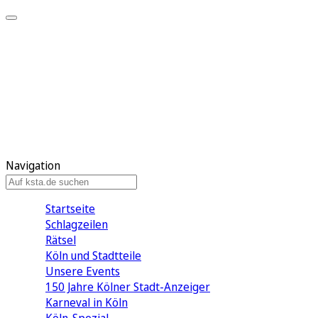
Mein KStA
Meine Artikel
Meine Region
Meine Newsletter
Mein KStA PLUS
Mein E-Paper
Navigation
Startseite
Schlagzeilen
Rätsel
Köln und Stadtteile
Unsere Events
150 Jahre Kölner Stadt-Anzeiger
Karneval in Köln