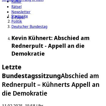
Kultur
Rätsel
Newsletter
Startseite
E-Paper
Politik
Deutscher Bundestag
Kevin Kühnert: Abschied am
Rednerpult - Appell an die
Demokratie
Letzte
Bundestagssitzung
Abschied am
Rednerpult – Kühnerts Appell an
die Demokratie
11.02.2025, 15:58 Uhr