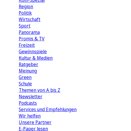
Köln-Spezial
Region
Politik
Wirtschaft
Sport
Panorama
Promis & TV
Freizeit
Gewinnspiele
Kultur & Medien
Ratgeber
Meinung
Green
Schule
Themen von A bis Z
Newsletter
Podcasts
Services und Empfehlungen
Wir helfen
Unsere Partner
E-Paper lesen