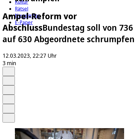
Kultur
Rätsel
Ampel-Reform vor
Newsletter
E-Paper
Abschluss
Bundestag soll von 736
auf 630 Abgeordnete schrumpfen
12.03.2023, 22:27 Uhr
3 min
Auf Google bevorzugen
Anhören
Schrift
Merken
Drucken
Teilen