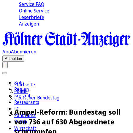
Service FAQ
Online Service
Leserbriefe
Anzeigen
Abo
Abonnieren
Anmelden
Köln
Startseite
Region
Politik
Freizeit
Deutscher Bundestag
Restaurants
FC
Ampel-Reform: Bundestag soll
Panorama
von 736 auf 630 Abgeordnete
Politik
Wirtschaft
schrumpfen