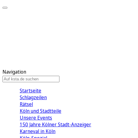
Mein KStA
Meine Artikel
Meine Region
Meine Newsletter
Mein KStA PLUS
Mein E-Paper
Navigation
Startseite
Schlagzeilen
Rätsel
Köln und Stadtteile
Unsere Events
150 Jahre Kölner Stadt-Anzeiger
Karneval in Köln