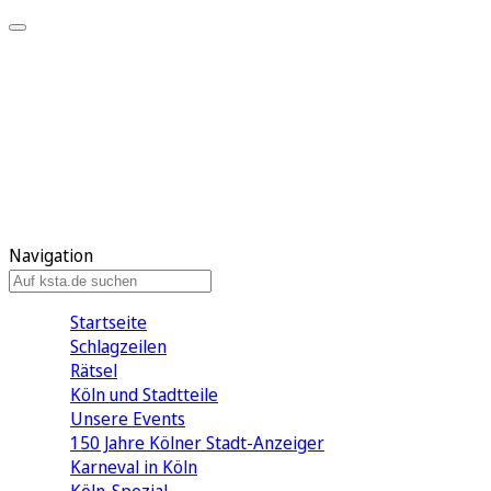
Mein KStA
Meine Artikel
Meine Region
Meine Newsletter
Mein KStA PLUS
Mein E-Paper
Navigation
Startseite
Schlagzeilen
Rätsel
Köln und Stadtteile
Unsere Events
150 Jahre Kölner Stadt-Anzeiger
Karneval in Köln