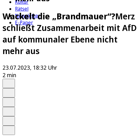
Kultur
Rätsel
Wackelt die „Brandmauer“?
Merz
Newsletter
E-Paper
schließt Zusammenarbeit mit AfD
auf kommunaler Ebene nicht
mehr aus
23.07.2023, 18:32 Uhr
2 min
Auf Google bevorzugen
Anhören
Schrift
Merken
Drucken
Teilen