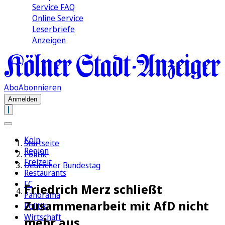
Service FAQ
Online Service
Leserbriefe
Anzeigen
Abo
Abonnieren
Anmelden
Köln
Startseite
Region
Politik
Freizeit
Deutscher Bundestag
Restaurants
FC
Friedrich Merz schließt
Panorama
Zusammenarbeit mit AfD nicht
Politik
Wirtschaft
mehr aus