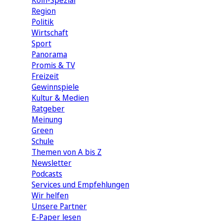
Köln-Spezial
Region
Politik
Wirtschaft
Sport
Panorama
Promis & TV
Freizeit
Gewinnspiele
Kultur & Medien
Ratgeber
Meinung
Green
Schule
Themen von A bis Z
Newsletter
Podcasts
Services und Empfehlungen
Wir helfen
Unsere Partner
E-Paper lesen