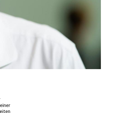
r
seiner
Seiten