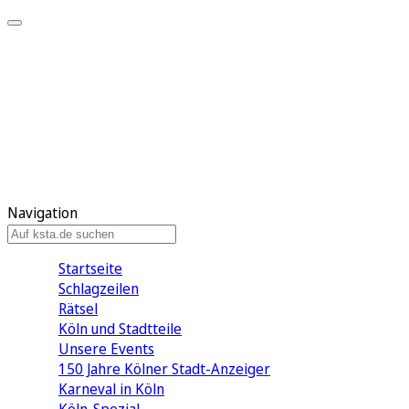
Mein KStA
Meine Artikel
Meine Region
Meine Newsletter
Mein KStA PLUS
Mein E-Paper
Navigation
Startseite
Schlagzeilen
Rätsel
Köln und Stadtteile
Unsere Events
150 Jahre Kölner Stadt-Anzeiger
Karneval in Köln