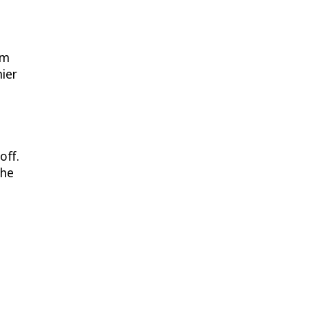
im
hier
off.
che