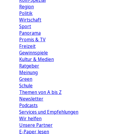
Köln-Spezial
Region
Politik
Wirtschaft
Sport
Panorama
Promis & TV
Freizeit
Gewinnspiele
Kultur & Medien
Ratgeber
Meinung
Green
Schule
Themen von A bis Z
Newsletter
Podcasts
Services und Empfehlungen
Wir helfen
Unsere Partner
E-Paper lesen