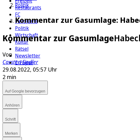
Freizeit
Politik
Restaurants
FC
Kommentar zur Gasumlage: Habeck
Panorama
Politik
Wirtschaft
Kommentar zur Gasumlage
Habeck
Kultur
Rätsel
Von
Newsletter
Carsten Fiedler
E-Paper
29.08.2022, 05:57 Uhr
2 min
Auf Google bevorzugen
Anhören
Schrift
Merken