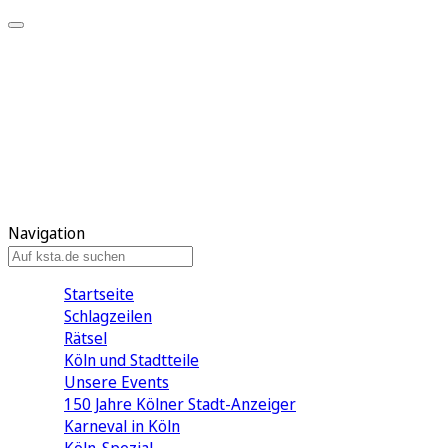
Mein KStA
Meine Artikel
Meine Region
Meine Newsletter
Mein KStA PLUS
Mein E-Paper
Navigation
Startseite
Schlagzeilen
Rätsel
Köln und Stadtteile
Unsere Events
150 Jahre Kölner Stadt-Anzeiger
Karneval in Köln