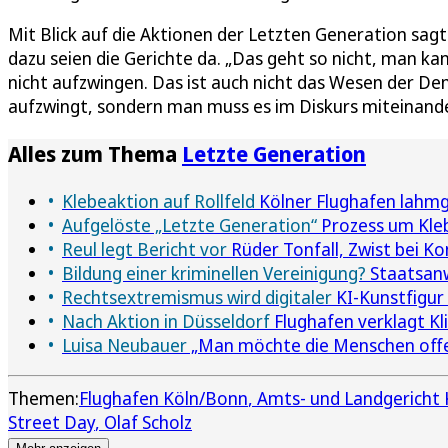
Mit Blick auf die Aktionen der Letzten Generation s
dazu seien die Gerichte da. „Das geht so nicht, man ka
nicht aufzwingen. Das ist auch nicht das Wesen der De
aufzwingt, sondern man muss es im Diskurs miteinande
Alles zum Thema
Letzte Generation
Klebeaktion auf Rollfeld
Kölner Flughafen lahmg
Aufgelöste „Letzte Generation“
Prozess um Kle
Reul legt Bericht vor
Rüder Tonfall, Zwist bei Ko
Bildung einer kriminellen Vereinigung?
Staatsanw
Rechtsextremismus wird digitaler
KI-Kunstfigur
Nach Aktion in Düsseldorf
Flughafen verklagt Kl
Luisa Neubauer
„Man möchte die Menschen off
Themen:
Flughafen Köln/Bonn
Amts- und Landgericht 
Street Day
Olaf Scholz