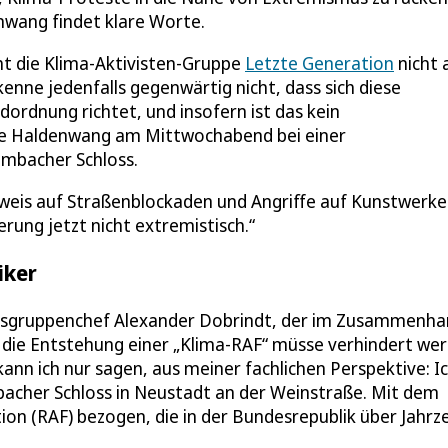
enwang findet klare Worte.
t die Klima-Aktivisten-Gruppe
Letzte Generation
nicht 
kenne jedenfalls gegenwärtig nicht, dass sich diese
ordnung richtet, und insofern ist das kein
te Haldenwang am Mittwochabend bei einer
ambacher Schloss.
rweis auf Straßenblockaden und Angriffe auf Kunstwerke
ung jetzt nicht extremistisch.“
iker
esgruppenchef Alexander Dobrindt, der im Zusammenh
 die Entstehung einer „Klima-RAF“ müsse verhindert wer
nn ich nur sagen, aus meiner fachlichen Perspektive: I
cher Schloss in Neustadt an der Weinstraße. Mit dem
ion (RAF) bezogen, die in der Bundesrepublik über Jahrz