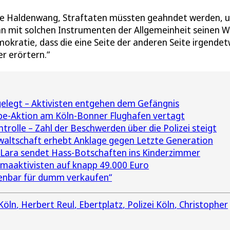
agte Haldenwang, Straftaten müssten geahndet werden, 
nn mit solchen Instrumenten der Allgemeinheit seinen Wi
mokratie, dass die eine Seite der anderen Seite irgende
r erörtern.“
elegt – Aktivisten entgehen dem Gefängnis
be-Aktion am Köln-Bonner Flughafen vertagt
ntrolle – Zahl der Beschwerden über die Polizei steigt
altschaft erhebt Anklage gegen Letzte Generation
 Lara sendet Hass-Botschaften ins Kinderzimmer
imaaktivisten auf knapp 49.000 Euro
enbar für dumm verkaufen“
Köln
Herbert Reul
Ebertplatz
Polizei Köln
Christopher