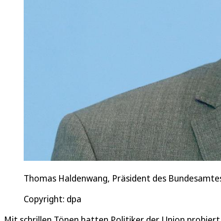
Thomas Haldenwang, Präsident des Bundesamtes für
Copyright: dpa
Mit schrillen Tönen hatten Politiker der Union probier