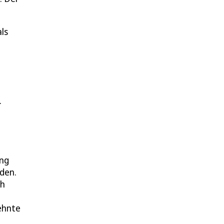
als
.
ang
den.
ch
ehnte