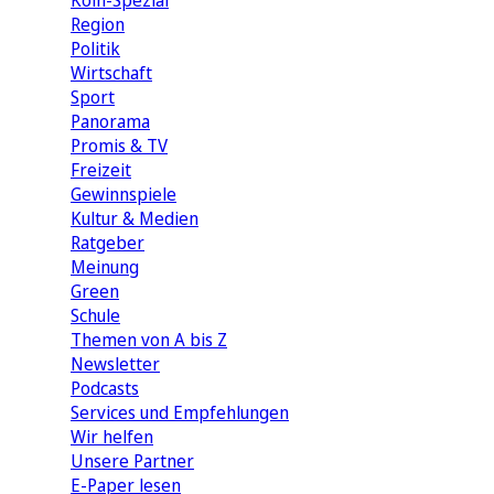
Köln-Spezial
Region
Politik
Wirtschaft
Sport
Panorama
Promis & TV
Freizeit
Gewinnspiele
Kultur & Medien
Ratgeber
Meinung
Green
Schule
Themen von A bis Z
Newsletter
Podcasts
Services und Empfehlungen
Wir helfen
Unsere Partner
E-Paper lesen