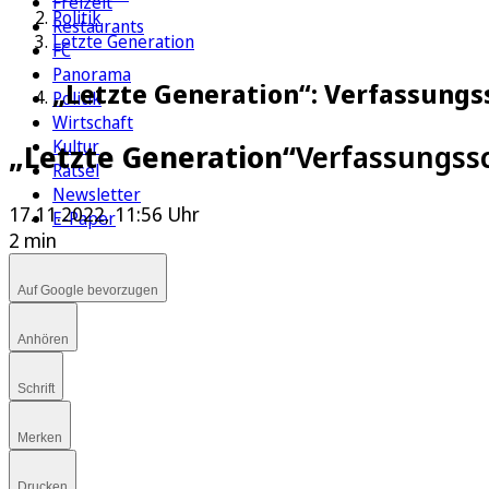
Freizeit
Politik
Restaurants
Letzte Generation
FC
Panorama
„Letzte Generation“: Verfassung
Politik
Wirtschaft
Kultur
„Letzte Generation“
Verfassungss
Rätsel
Newsletter
17.11.2022, 11:56 Uhr
E-Paper
2 min
Auf Google bevorzugen
Anhören
Schrift
Merken
Drucken