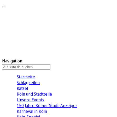
Mein KStA
Meine Artikel
Meine Region
Meine Newsletter
Mein KStA PLUS
Mein E-Paper
Navigation
Startseite
Schlagzeilen
Rätsel
Köln und Stadtteile
Unsere Events
150 Jahre Kölner Stadt-Anzeiger
Karneval in Köln