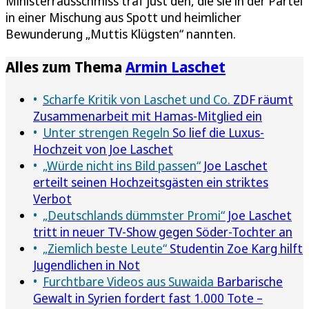
Ministerrausschmiss traf just den, die sie in der Partei
in einer Mischung aus Spott und heimlicher
Bewunderung „Muttis Klügsten“ nannten.
Alles zum Thema
Armin Laschet
Scharfe Kritik von Laschet und Co.
ZDF räumt
Zusammenarbeit mit Hamas-Mitglied ein
Unter strengen Regeln
So lief die Luxus-
Hochzeit von Joe Laschet
„Würde nicht ins Bild passen“
Joe Laschet
erteilt seinen Hochzeitsgästen ein striktes
Verbot
„Deutschlands dümmster Promi“
Joe Laschet
tritt in neuer TV-Show gegen Söder-Tochter an
„Ziemlich beste Leute“
Studentin Zoe Karg hilft
Jugendlichen in Not
Furchtbare Videos aus Suwaida
Barbarische
Gewalt in Syrien fordert fast 1.000 Tote –