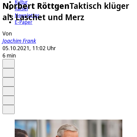
Kultur
Norbert Röttgen
Taktisch klüger
Rätsel
als Laschet und Merz
Newsletter
E-Paper
Von
Joachim Frank
05.10.2021, 11:02 Uhr
6 min
Auf Google bevorzugen
Anhören
Schrift
Merken
Drucken
Teilen