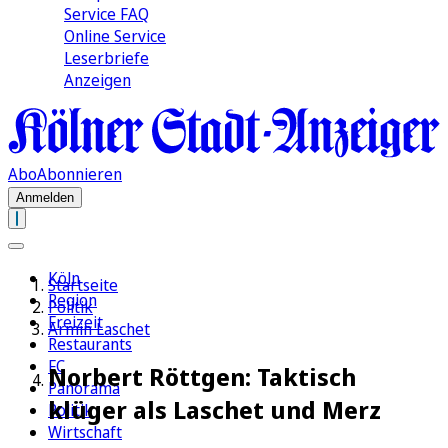
Service FAQ
Online Service
Leserbriefe
Anzeigen
Abo
Abonnieren
Anmelden
Köln
Startseite
Region
Politik
Freizeit
Armin Laschet
Restaurants
FC
Norbert Röttgen: Taktisch
Panorama
klüger als Laschet und Merz
Politik
Wirtschaft