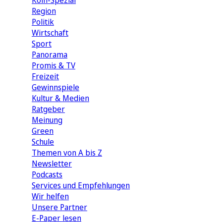
Köln-Spezial
Region
Politik
Wirtschaft
Sport
Panorama
Promis & TV
Freizeit
Gewinnspiele
Kultur & Medien
Ratgeber
Meinung
Green
Schule
Themen von A bis Z
Newsletter
Podcasts
Services und Empfehlungen
Wir helfen
Unsere Partner
E-Paper lesen